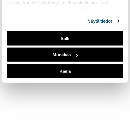
kerätty, kun olet käyttänyt heidän palvelujaan. Voit
muuttaa evästeasetuksiesi hyväksyntää sivuston
alalaidassa olevasta
Evästeasetukset
linkistä.
Näytä tiedot
Salli
Muokkaa
Kiellä