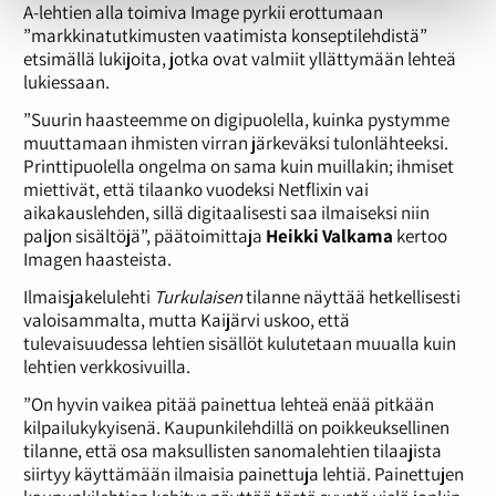
A-lehtien alla toimiva Image pyrkii erottumaan
”markkinatutkimusten vaatimista konseptilehdistä”
etsimällä lukijoita, jotka ovat valmiit yllättymään lehteä
lukiessaan.
­”Suurin haasteemme on digipuolella, kuinka pystymme
muuttamaan ihmisten virran järkeväksi tulonlähteeksi.
Printtipuolella ongelma on sama kuin muillakin; ihmiset
miettivät, että tilaanko vuodeksi Netflixin vai
aikakauslehden, sillä digitaalisesti saa ilmaiseksi niin
paljon sisältöjä”, päätoimittaja
Heikki Valkama
kertoo
Imagen haasteista.
Ilmaisjakelulehti
Turkulaisen
tilanne näyttää hetkellisesti
valoisammalta, mutta Kaijärvi uskoo, että
tulevaisuudessa lehtien sisällöt kulutetaan muualla kuin
lehtien verkkosivuilla.
”On hyvin vaikea pitää painettua lehteä enää pitkään
kilpailukykyisenä. Kaupunkilehdillä on poikkeuksellinen
tilanne, että osa maksullisten sanomalehtien tilaajista
siirtyy käyttämään ilmaisia painettuja lehtiä. Painettujen