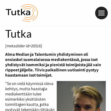
Valik
Tutka
[metaslider id=20516]
Alma Median ja Talentumin yhdistyminen oli
ensiaskel suomalaisessa mediakentässä, jossa isot
yhdistyvät isommiksi ja pienistä toimijoista jää vain
rippeet jäljelle. Tiivis paikallinen uutisointi pystyy
haastamaan isot toimijat.
”Se on vielä käynnissä oleva
kehitys, mutta haastajia
mediakenttään tulee
esimerkiksi yksittäisten
toimittajien kautta, jotka
pystyvät tekemään riittävän