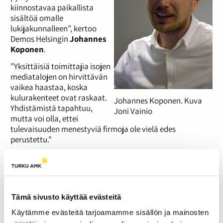
kiinnostavaa paikallista
sisältöä omalle
lukijakunnalleen”, kertoo
Demos Helsingin
Johannes
Koponen
.
”Yksittäisiä toimittajia isojen
mediatalojen on hirvittävän
vaikea haastaa, koska
kulurakenteet ovat raskaat.
Johannes Koponen. Kuva
Yhdistämistä tapahtuu,
Joni Vainio
mutta voi olla, ettei
tulevaisuuden menestyviä firmoja ole vielä edes
perustettu.”
Koponen sanoo, että ajattelutavan muutoksella
pystyttäisiin nopeasti vaikuttamaan digiajan tuomiin
haasteisiin.
”Ongelma on, että ajatellaan digin olevan heti, vaikka
Tämä sivusto käyttää evästeitä
siinäkin voidaan tehdä toimitusrytmejä. Esimerkiksi, että
Käytämme evästeitä tarjoamamme sisällön ja mainosten
lukijat tulevat aamulla tietylle sivulle lukemaan uutiset.