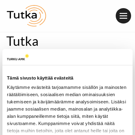
Valik
Tutka
Mediassa on pyöritelty jo jonkin aikaa Jehovien todistajien
oikeuskomiteoita, joissa syntiä tehneet Jehovan
todistajat tunnustavat tekonsa seurakunnan
vanhimmille. Jos syntiä tehnyt ei tunnusta tekojaan,
Tämä sivusto käyttää evästeitä
hänen paratiisipaikkansa on vaarassa. Radio Tutkassa
Atte Uusinokan
vieraana perjantai-iltapäivässä oli vuosia
Käytämme evästeitä tarjoamamme sisällön ja mainosten
sitten erotettu jehovan todistaja
Mari
(nimi muutettu),
räätälöimiseen, sosiaalisen median ominaisuuksien
joka kertoi hänen kokemuksistaan jehovan todistajana.
tukemiseen ja kävijämäärämme analysoimiseen. Lisäksi
Millaista oli mennä tunnustamaan syntinsä kohua
jaamme sosiaalisen median, mainosalan ja analytiikka-
herättäneiden oikeuskomiteoiden eteen?
alan kumppaneillemme tietoja siitä, miten käytät
Haastattelun ensimmäinen osa:
sivustoamme. Kumppanimme voivat yhdistää näitä
Äänitoistin
tietoja muihin tietoihin, joita olet antanut heille tai joita on
00:00
00:00