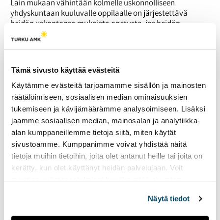
Lain mukaan vähintään kolmelle uskonnolliseen
yhdyskuntaan kuuluvalle oppilaalle on järjestettävä
heidän uskontonsa mukaista opetusta, jos heidän
vanhempansa sitä vaativat.
Yhdenvertaisuuslaki vaikuttaa uskonnonopetukseen ja
sen järjestämiseen kaiken syrjinnän kiellon kautta. Lain
takaama mahdollisuus oman uskonnon ja katsomuksen
Tämä sivusto käyttää evästeitä
opettamiseen sekä oppimiseen tulee toteutua
Käytämme evästeitä tarjoamamme sisällön ja mainosten
yhdenvertaisesti. Vaikka uskonnon opetuksen
räätälöimiseen, sosiaalisen median ominaisuuksien
järjestäminen edellyttäisi opetuksen järjestäjiltä
tukemiseen ja kävijämäärämme analysoimiseen. Lisäksi
enemmän työtä ja kustannuksia, se ei saa vaikuttaa
jaamme sosiaalisen median, mainosalan ja analytiikka-
oppilaiden tai opettajien kohteluun.
alan kumppaneillemme tietoja siitä, miten käytät
Eriarvoinen kohtelu voi ilmetä pienryhmäisen uskonnon
sivustoamme. Kumppanimme voivat yhdistää näitä
tai elämänkatsomustiedon opetuksen järjestämisessä
tietoja muihin tietoihin, joita olet antanut heille tai joita on
kaukana omasta koulusta, raskaissa koulupäivissä
kerätty, kun olet käyttänyt heidän palvelujaan. Voit
opetustuntien sijoituksen vuoksi tai opettajien
epäpätevyydessä.
muuttaa evästeasetuksiesi hyväksyntää sivuston
alalaidassa olevasta
Evästeasetukset
linkistä.
[/note]
Näytä tiedot