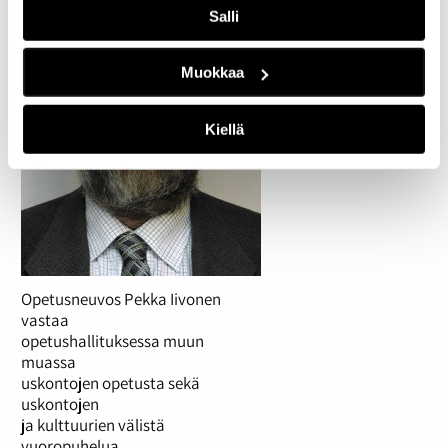
Salli
Muokkaa
Kiellä
Opetusneuvos Pekka Iivonen
vastaa
opetushallituksessa muun
muassa
uskontojen opetusta sekä
uskontojen
ja kulttuurien välistä
vuoropuhelua