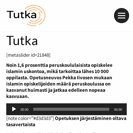
Valik
Tutka
[metaslider id=21848]
Noin 1,6 prosenttia peruskoululaisista opiskelee
islamin uskontoa, mikä tarkoittaa lähes 10 000
oppilasta. Opetusneuvos Pekka Iivosen
mukaan
islamin opiskelijoiden määrä peruskoulussa on
kasvanut huimasti ja jatkaa edelleen nopeaa
kasvuaan.
Äänitoistin
00:00
00:00
[note color=”#d3d3d3″]
Opetuksen järjestäminen oltava
tasavertaista