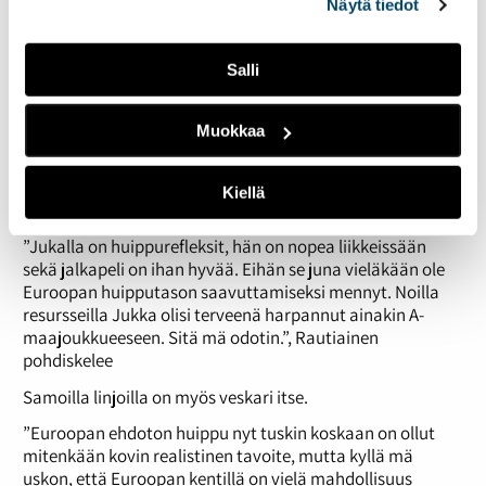
Näytä tiedot
lähtenyt ulkomaille, kun paikka oli.
”Ei se vieläkään kaduta. Se sopimus ei kohdannut millään
tavalla omien intressieni kanssa”, veskari totetaa
Salli
välittömästi.
”Jukka on ihmisenä ihan ykkösluokkaa”
Muokkaa
Fakta on, että toivo ei ole vielä menetetty. Monet
Euroopan huippumaalivahdit ovat pelanneet jopa yli
Kiellä
nelikymppisiksi.
”Jukalla on huippurefleksit, hän on nopea liikkeissään
sekä jalkapeli on ihan hyvää. Eihän se juna vieläkään ole
Euroopan huipputason saavuttamiseksi mennyt. Noilla
resursseilla Jukka olisi terveenä harpannut ainakin A-
maajoukkueeseen. Sitä mä odotin.”, Rautiainen
pohdiskelee
Samoilla linjoilla on myös veskari itse.
”Euroopan ehdoton huippu nyt tuskin koskaan on ollut
mitenkään kovin realistinen tavoite, mutta kyllä mä
uskon, että Euroopan kentillä on vielä mahdollisuus