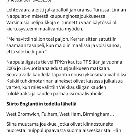
Lehtovaara aloitti jalkapalloilijan uransa Turussa, Linnan
Nappulat-nimisessä kaupunginosajoukkueessa.
Varsinaisia pelipaikkoja ei tunnettu vaan käytössä oli
kiertosysteemi maalivahtia myöden.
”Me hävittiin sillon tosi paljon. Kerran sitten satuttiin
saamaan tasapeli, kun mä olin maalissa ja voisi sanoa,
että sille tielle jäin.”
Nappulaliigasta tie vei TPK:n kautta TPS:ään ja vuonna
2006 jo 18-vuotiaana edustusjoukkueen matkaan.
Seuraavalla kaudella tapahtui nousu ykkösmaalivahdiksi.
Kaikki tuhkimotarinan ainekset olivat kasassa julkaisua
varten, kun mies valittiin Veikkausliigan kauden
tulokkaaksi ja kauden parhaaksi maalivahdiksi.
Siirto Englantiin todella lähellä
West Bromwich, Fulham, West Ham, Birmingham…
Siinä muutama joukkue, jotka olivat kiinnostuneita
nuoresta, huippulupaavasta suomalaisveskarista. Hän