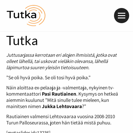
Valik
Tutka
Juttusarjassa kerrotaan eri alojen ihmisistä, jotka ovat
olleet lähellä, tai uskovat vieläkin olevansa, lähellä
läpimurtoa suuren yleisön tietoisuuteen.
”Se oli hyvä poika. Se oli tosi hyvä poika.”
Näin aloittaa ex-pelaaja ja -valmentaja, nykyinen tv-
kommentaattori
Pasi Rautiainen
. Kysymys on hetkeä
aiemmin kuulunut ”Mitä sinulle tulee mieleen, kun
mainitsen nimen
Jukka Lehtovaara
?”
Rautiainen valmensi Lehtovaaraa vuosina 2008-2010
Turun Palloseurassa, joten hän tietää mistä puhuu.
[metaslider id=13236]