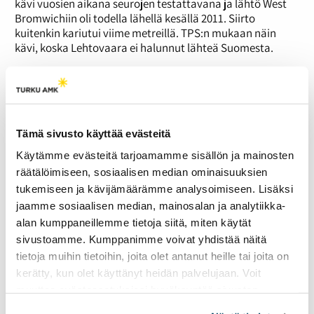
kävi vuosien aikana seurojen testattavana ja lähtö West
Bromwichiin oli todella lähellä kesällä 2011. Siirto
kuitenkin kariutui viime metreillä. TPS:n mukaan näin
kävi, koska Lehtovaara ei halunnut lähteä Suomesta.
”Ei se noin ollut. Emme vain päässeet WBA:n kanssa
sellaiseen sopimukseen, minkä takia mun olisi
kannattanut sinne lähteä kolmosmaalivahdin paikkaa
täyttämään. Jos jonnekin lähtee, niin täytyyhän siitä
hiukan taloudellisestikin hyötyä”, Lehtovaara kommentoi
Tämä sivusto käyttää evästeitä
talvella 2012.
Käytämme evästeitä tarjoamamme sisällön ja mainosten
Tuon ajanjakson jälkeen Lehtovaara on kärsinyt lukuisista
räätälöimiseen, sosiaalisen median ominaisuuksien
loukkaantumisista. Varsinkin kesä 2012 oli surullinen.
tukemiseen ja kävijämäärämme analysoimiseen. Lisäksi
”Pelasin ekat pelit suurien kipujen kanssa, mikä johti
jaamme sosiaalisen median, mainosalan ja analytiikka-
siihen että jalka hajosi totaalisesti viidennessä pelissä ja
alan kumppaneillemme tietoja siitä, miten käytät
menetin käytännössä yhden kauden urastani.”
sivustoamme. Kumppanimme voivat yhdistää näitä
tietoja muihin tietoihin, joita olet antanut heille tai joita on
Hän on nyt 26-vuotias eikä enää hyvällä tahdollakaan
kerätty, kun olet käyttänyt heidän palvelujaan. Voit
voida puhua nuoresta lupauksesta. Seura on edelleen TPS,
joka tippui surullisella tavalla sarjaporrasta alemmas.
muuttaa evästeasetuksiesi hyväksyntää sivuston
Herää väistämättä kysymys, katuuko mies nyt ettei
alalaidassa olevasta
Evästeasetukset
linkistä.