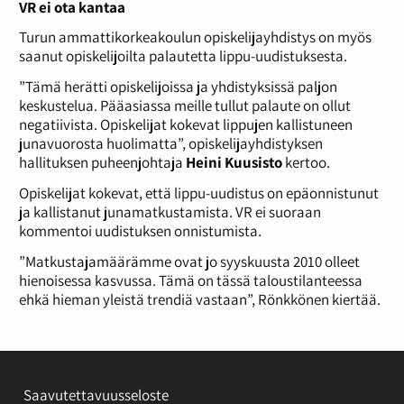
VR ei ota kantaa
Turun ammattikorkeakoulun opiskelijayhdistys on myös
saanut opiskelijoilta palautetta lippu-uudistuksesta.
”Tämä herätti opiskelijoissa ja yhdistyksissä paljon
keskustelua. Pääasiassa meille tullut palaute on ollut
negatiivista. Opiskelijat kokevat lippujen kallistuneen
junavuorosta huolimatta”, opiskelijayhdistyksen
hallituksen puheenjohtaja
Heini Kuusisto
kertoo.
Opiskelijat kokevat, että lippu-uudistus on epäonnistunut
ja kallistanut junamatkustamista. VR ei suoraan
kommentoi uudistuksen onnistumista.
”Matkustajamäärämme ovat jo syyskuusta 2010 olleet
hienoisessa kasvussa. Tämä on tässä taloustilanteessa
ehkä hieman yleistä trendiä vastaan”, Rönkkönen kiertää.
Saavutettavuusseloste