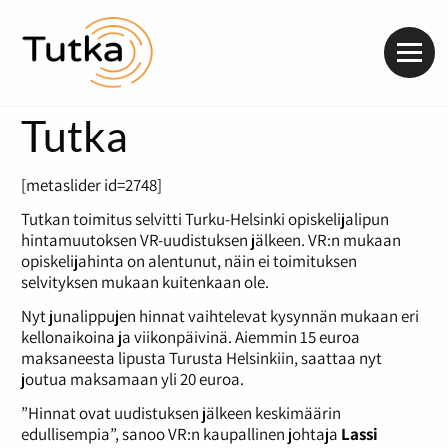
Valik
Tutka
[metaslider id=2748]
Tutkan toimitus selvitti Turku-Helsinki opiskelijalipun
hintamuutoksen VR-uudistuksen jälkeen. VR:n mukaan
opiskelijahinta on alentunut, näin ei toimituksen
selvityksen mukaan kuitenkaan ole.
Nyt junalippujen hinnat vaihtelevat kysynnän mukaan eri
kellonaikoina ja viikonpäivinä. Aiemmin 15 euroa
maksaneesta lipusta Turusta Helsinkiin, saattaa nyt
joutua maksamaan yli 20 euroa.
”Hinnat ovat uudistuksen jälkeen keskimäärin
edullisempia”, sanoo VR:n kaupallinen johtaja
Lassi