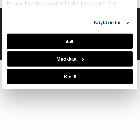
kerätty, kun olet käyttänyt heidän palvelujaan. Voit
muuttaa evästeasetuksiesi hyväksyntää sivuston
alalaidassa olevasta
Evästeasetukset
linkistä.
Saavutettavuusseloste
Näytä tiedot
Evästeasetukset
Salli
Muokkaa
Kiellä