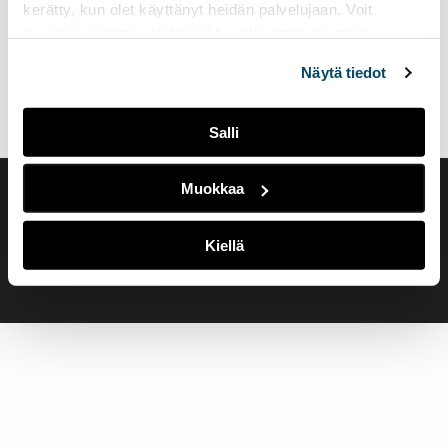
kerätty, kun olet käyttänyt heidän palvelujaan. Voit
muuttaa evästeasetuksiesi hyväksyntää sivuston
alalaidassa olevasta
Evästeasetukset
linkistä.
Näytä tiedot
Salli
Muokkaa
Saavutettavuusseloste
Evästeasetukset
Kiellä