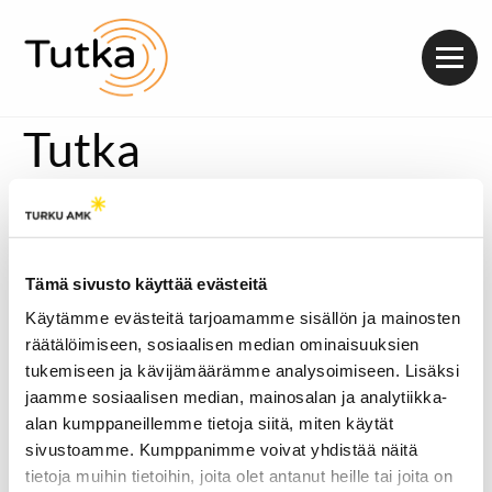
Valik
Tutka
Tiistaisin Radio Tutkassa nostetaan esiin turkulaisia,
suurelle yleisölle tuntemattomia yhtyeitä. Folk-
duo Kajo muodostuu Ruut Hokkasesta ja Risto
Luukkosesta. Heillä on selkeä näkemys folkin
Tämä sivusto käyttää evästeitä
sisimmästä.
Käytämme evästeitä tarjoamamme sisällön ja mainosten
[metaslider id=26219]
räätälöimiseen, sosiaalisen median ominaisuuksien
Äänitoistin
tukemiseen ja kävijämäärämme analysoimiseen. Lisäksi
00:00
00:00
jaamme sosiaalisen median, mainosalan ja analytiikka-
Juttusarjan aiemmat osat:
alan kumppaneillemme tietoja siitä, miten käytät
–
Mummin Kullat korjaa muiden ikkunoista heittämät
sivustoamme. Kumppanimme voivat yhdistää näitä
telkkarit
tietoja muihin tietoihin, joita olet antanut heille tai joita on