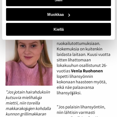
Riista nähdään eettisempänä
vaihtoehtona
Muokkaa
Lihaton lokakuu ja vastaavat
kasvisruokahaasteet ovat
Kiellä
saaneet monia nuoria
muuttamaan
ruokailutottumuksiaan.
Kokemuksia on kuitenkin
laidasta laitaan. Kuusi vuotta
sitten lihattomaan
lokakuuhun osallistunut 26-
vuotias
Venla Ruohonen
lopetti lihansyönnin
kokonaan haasteen myötä,
eikä näe palaavansa
”Jos jotain hairahduksiin
lihansyöjäksi.
kutsuvia mielihaluja
miettii, niin toreilla
”Jos palaisin lihansyöntiin,
makkarakojujen kohdalla
niin lähtisin varmasti
kunnon grillimakkaran