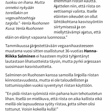
enemmän riistan kautta.
tuoksu on ihana. Mutta
Ajattelen niin, että riista on
onneksi nykyään
eettisempi valinta. Itselle
toreillakin on
eläinten oikeudet on ollut
vegevaihtoehtoja
lähtökohtana kasvissyöntiin
tarjolla.” -Venla Ruohonen
siirtymisessä ja on
Kuva: Venla Ruohonen
miellyttävämpi ajatus, että
eläin on elänyt vapaana luonnossa.”
Tammikuussa järjestettävään vegaanihaasteeseen
muutama vuosi sitten osallistunut 36-vuotias
Hanna-
Riikka Salminen
ei haasteen myötä tyhjentänyt
lautastaan lihatuotteista täysin, mutta pyrkii arjessaan
suosimaan kasvistuotteita.
Salminen on Ruohosen kanssa samoilla linjoilla riistan
kiinnostavuudesta, mutta ei ole taloudellisten ja
tottumissyiden vuoksi syventynyt riistan käyttöön.
”En pidä riistan syömistä niin pahana kuin tehotuotetun
lihan. Itsellä on mielikuva, että riista on aika kallista eikä
meillä ole lapsuudessa syöty riistaa, jotta siihen olisi
tottunut. Voisin kokeilla kyllä!”