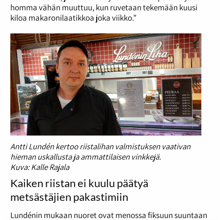
homma vähän muuttuu, kun ruvetaan tekemään kuusi
kiloa makaronilaatikkoa joka viikko.”
Antti Lundén kertoo riistalihan valmistuksen vaativan
hieman uskallusta ja ammattilaisen vinkkejä.
Kuva: Kalle Rajala
Kaiken riistan ei kuulu päätyä
metsästäjien pakastimiin
Lundénin mukaan nuoret ovat menossa fiksuun suuntaan