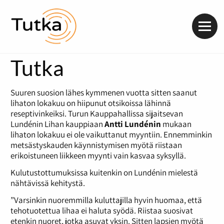
Valik
Tutka
Suuren suosion lähes kymmenen vuotta sitten saanut
lihaton lokakuu on hiipunut otsikoissa lähinnä
reseptivinkeiksi. Turun Kauppahallissa sijaitsevan
Lundénin Lihan kauppiaan
Antti Lundénin
mukaan
lihaton lokakuu ei ole vaikuttanut myyntiin. Ennemminkin
metsästyskauden käynnistymisen myötä riistaan
erikoistuneen liikkeen myynti vain kasvaa syksyllä.
Kulutustottumuksissa kuitenkin on Lundénin mielestä
nähtävissä kehitystä.
”Varsinkin nuoremmilla kuluttajilla hyvin huomaa, että
tehotuotettua lihaa ei haluta syödä. Riistaa suosivat
etenkin nuoret, jotka asuvat yksin. Sitten lapsien myötä