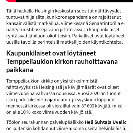
Tällä hetkellä Helsingin keskustan suositut nähtävyydet
tuntuvat hiljaisilta, kun koronapandemia on rajoittanut
kansainvälistä matkailua. Viime kesänä Senaatintorilla ei
nähty turistibusseja vaan jättiterassi, ja kaupunkilaiset
ryntäsivät lähiluontokohteisiin. Paikalliset ovat löytäneet
uusilla tavoilla perinteisiä matkailijoiden käyntikohteita.
Kaupunkilaiset ovat löytäneet
Temppeliaukion kirkon rauhoittavana
paikkana
Temppeliaukion kirkko on yksi tärkeimmistä
nähtävyyksistä Helsingissä ja kävijämäärät ovat olleet
viime vuosina vahvassa nousussa. Vuosi 2020 on tuonut
ison pudotuksen kävijämääriin, ja syyskuun loppuun
mennessä kirkossa oli vieraillut vain 87 600 kävijää, mikä
on alle 10 % koko viime vuoden kävijöistä.
Töölön seurakunnan palvelupäällikkö
Heli Suhtala Uvalic
on kuitenkin kohdannut viime aikoina useita helsinkiläisiä,