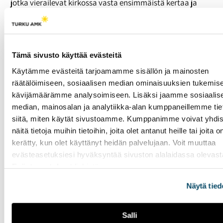
jotka vierailevat kirkossa vasta ensimmäistä kertaa ja
haluavat tulla nauttimaan kirkon rauhoittavasta
tunnelmasta. Tunnelma on huomattavasti muuttunut
sitten viime vuoden. Kesällä 2019 kirkossa saattoi vierailla
yhden päivän aikana parhaimmillaan yli 10 000 kävijää.
Vilkkaimpina päivinä tunnelma kirkossa saattoi olla jopa
Tämä sivusto käyttää evästeitä
kaaottinen ja hikinen, mikä ei ollut mukavaa myöskään
Käytämme evästeitä tarjoamamme sisällön ja mainosten
itse vieraille eikä houkutellut paikallisia kävijöiksi.
räätälöimiseen, sosiaalisen median ominaisuuksien tukemise
Käyntikohteilla on kulttuurisia ja
kävijämäärämme analysoimiseen. Lisäksi jaamme sosiaalis
taloudellisia merkityksiä
median, mainosalan ja analytiikka-alan kumppaneillemme tie
siitä, miten käytät sivustoamme. Kumppanimme voivat yhdis
Matkailijoilla on merkittävä rooli Helsingin käyntikohteille
näitä tietoja muihin tietoihin, joita olet antanut heille tai joita o
monilla tavoilla, ja kävijöitä toivotaan pian lisää.
kerätty, kun olet käyttänyt heidän palvelujaan. Voit muuttaa
Kestävän kaupunkikehittämisen yliopistonlehtori
Salla
evästeasetuksiesi hyväksyntää sivuston alalaidassa olevast
Jokela
Tampereen yliopistosta toteaa, että monet
Evästeasetukset
linkistä.
käyntikohteet ovat vahva osa kaupungin identiteettia. Se,
että käyntikohteet ovat olleet suosittuja myös
Näytä tied
kansainvälisten matkailijoiden parissa, lisää
helsinkiläisten paikallisylpeyttä.
Salli
Jokela näkee, että vaikka kaupunkitila kuuluu