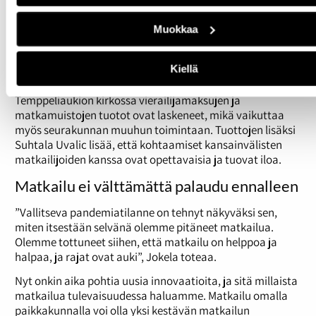
ensisijaisesti paikallisille asukkaille, rajanveto
matkailijoiden ja paikallisten välillä ei ole aina helppoa.
Muokkaa
Paikalliset voivat käyttää matkailijan tavoin palveluita, ja
matkailijat voivat tuoda matkakohteeseen tuloja, jotka
Kiellä
mahdollistavat esimerkiksi kulttuurihistoriallisesti
arvokkaiden käyntikohteiden ylläpitämisen.
Temppeliaukion kirkossa vierailijamaksujen ja
matkamuistojen tuotot ovat laskeneet, mikä vaikuttaa
myös seurakunnan muuhun toimintaan. Tuottojen lisäksi
Suhtala Uvalic lisää, että kohtaamiset kansainvälisten
matkailijoiden kanssa ovat opettavaisia ja tuovat iloa.
Matkailu ei välttämättä palaudu ennalleen
”Vallitseva pandemiatilanne on tehnyt näkyväksi sen,
miten itsestään selvänä olemme pitäneet matkailua.
Olemme tottuneet siihen, että matkailu on helppoa ja
halpaa, ja rajat ovat auki”, Jokela toteaa.
Nyt onkin aika pohtia uusia innovaatioita, ja sitä millaista
matkailua tulevaisuudessa haluamme. Matkailu omalla
paikkakunnalla voi olla yksi kestävän matkailun