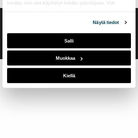
kerätty, kun olet käyttänyt heidän palvelujaan. Voit
muuttaa evästeasetuksiesi hyväksyntää sivuston
alalaidassa olevasta
Evästeasetukset
linkistä.
Saavutettavuusseloste
Näytä tiedot
Evästeasetukset
Salli
Muokkaa
Kiellä