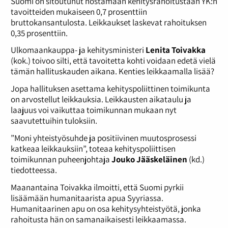
Suomi on sitoutunut nostamaan kehitysrahoitustaan YK:n
tavoitteiden mukaiseen 0,7 prosenttiin
bruttokansantulosta. Leikkaukset laskevat rahoituksen
0,35 prosenttiin.
Ulkomaankauppa- ja kehitysministeri
Lenita Toivakka
(kok.) toivoo silti, että tavoitetta kohti voidaan edetä vielä
tämän hallituskauden aikana. Kenties leikkaamalla lisää?
Jopa hallituksen asettama kehityspoliittinen toimikunta
on arvostellut leikkauksia. Leikkausten aikataulu ja
laajuus voi vaikuttaa toimikunnan mukaan nyt
saavutettuihin tuloksiin.
”Moni yhteistyösuhde ja positiivinen muutosprosessi
katkeaa leikkauksiin”, toteaa kehityspoliittisen
toimikunnan puheenjohtaja
Jouko Jääskeläinen
(kd.)
tiedotteessa.
Maanantaina Toivakka ilmoitti, että Suomi pyrkii
lisäämään humanitaarista apua Syyriassa.
Humanitaarinen apu on osa kehitysyhteistyötä, jonka
rahoitusta hän on samanaikaisesti leikkaamassa.