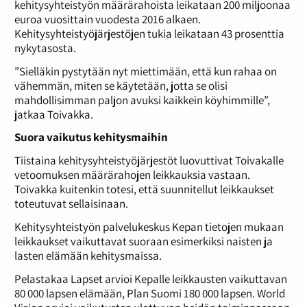
kehitysyhteistyön määrärahoista leikataan 200 miljoonaa
euroa vuosittain vuodesta 2016 alkaen.
Kehitysyhteistyöjärjestöjen tukia leikataan 43 prosenttia
nykytasosta.
”Sielläkin pystytään nyt miettimään, että kun rahaa on
vähemmän, miten se käytetään, jotta se olisi
mahdollisimman paljon avuksi kaikkein köyhimmille”,
jatkaa Toivakka.
Suora vaikutus kehitysmaihin
Tiistaina kehitysyhteistyöjärjestöt luovuttivat Toivakalle
vetoomuksen määrärahojen leikkauksia vastaan.
Toivakka kuitenkin totesi, että suunnitellut leikkaukset
toteutuvat sellaisinaan.
Kehitysyhteistyön palvelukeskus Kepan tietojen mukaan
leikkaukset vaikuttavat suoraan esimerkiksi naisten ja
lasten elämään kehitysmaissa.
Pelastakaa Lapset arvioi Kepalle leikkausten vaikuttavan
80 000 lapsen elämään, Plan Suomi 180 000 lapsen. World