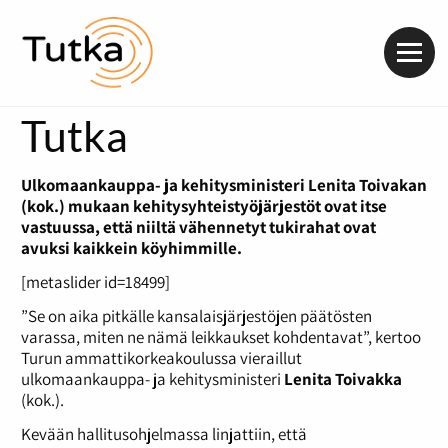
Valik
Tutka
Ulkomaankauppa- ja kehitysministeri Lenita Toivakan
(kok.) mukaan kehitysyhteistyöjärjestöt ovat itse
vastuussa, että niiltä vähennetyt tukirahat ovat
avuksi kaikkein köyhimmille.
[metaslider id=18499]
”Se on aika pitkälle kansalaisjärjestöjen päätösten
varassa, miten ne nämä leikkaukset kohdentavat”, kertoo
Turun ammattikorkeakoulussa vieraillut
ulkomaankauppa- ja kehitysministeri
Lenita Toivakka
(kok.).
Kevään hallitusohjelmassa linjattiin, että