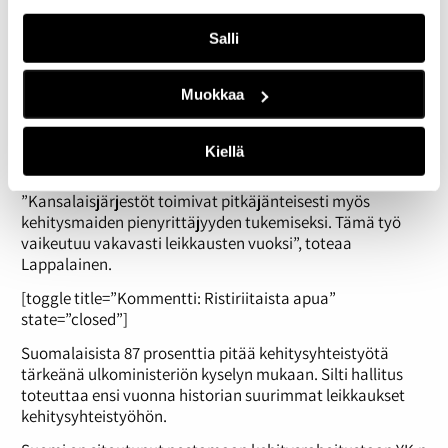
”Suomi haluaa olla mukana vastaamassa
Salli
kumppanimaiden pyyntöihin, ja me olemme luomassa
näitä työpaikkoja. Unohtamatta, että tätä perinteistä
kehitysapua tehdään jatkossa edelleen.”
Muokkaa
Kepan mukaan rahojen siirtäminen kehitysavusta
yritysten tukemiseen kyseenalaistaa laadukkaan
Kiellä
kehitysyhteistyön.
”Kansalaisjärjestöt toimivat pitkäjänteisesti myös
kehitysmaiden pienyrittäjyyden tukemiseksi. Tämä työ
vaikeutuu vakavasti leikkausten vuoksi”, toteaa
Lappalainen.
[toggle title=”Kommentti: Ristiriitaista apua”
state=”closed”]
Suomalaisista 87 prosenttia pitää kehitysyhteistyötä
tärkeänä ulkoministeriön kyselyn mukaan. Silti hallitus
toteuttaa ensi vuonna historian suurimmat leikkaukset
kehitysyhteistyöhön.