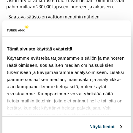
Vision arvioi vaikutusten ulottuvan heidän toiminnassaan
pahimmillaan 230 000 lapseen, nuoreen ja aikuiseen.
”Saatava säästö on valtion menoihin nähden
minimaalinen, mutta sillä on tuhoisat vaikutukset
maailman kaikkein köyhimpien ihmisten elämään”, sanoo
Kepan toiminnanjohtaja
Timo Lappalainen
mediatiedotteessa.
Tämä sivusto käyttää evästeitä
Yritystoimintaa kehitysavun sijaan
Käytämme evästeitä tarjoamamme sisällön ja mainosten
Leikkauksien yhteydessä varoja lisätään yksityisen
räätälöimiseen, sosiaalisen median ominaisuuksien
sektorin tukemiseen kehitysmaissa. Kehitysavusta
tukemiseen ja kävijämäärämme analysoimiseen. Lisäksi
siirretään 130 miljoonaa euroa laina- ja
jaamme sosiaalisen median, mainosalan ja analytiikka-
pääomasijoitusmuotoiseen yritystoimintaan.
Ulkoministeriön mukaan näin raha siirtyy vastuullisten
alan kumppaneillemme tietoja siitä, miten käytät
yritysten kautta kehittyviin maihin.
sivustoamme. Kumppanimme voivat yhdistää näitä
tietoja muihin tietoihin, joita olet antanut heille tai joita on
”Yksityisen sektorin vahvistaminen on myös
kerätty, kun olet käyttänyt heidän palvelujaan. Voit
kehitysyhteistyötä. Se on kansainvälisesti
kehitysrahakelpoista apua”, kertoo Toivakka.
muuttaa evästeasetuksiesi hyväksyntää sivuston
alalaidassa olevasta
Evästeasetukset
linkistä.
Toivakan mukaan kehitysmaissa toivotaan ennen kaikkea
Näytä tiedot
työpaikkoja.