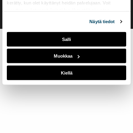
Evästeasetukset
kerätty, kun olet käyttänyt heidän palvelujaan. Voit
muuttaa evästeasetuksiesi hyväksyntää sivuston
alalaidassa olevasta
Evästeasetukset
linkistä.
Näytä tiedot
Salli
Muokkaa
Kiellä