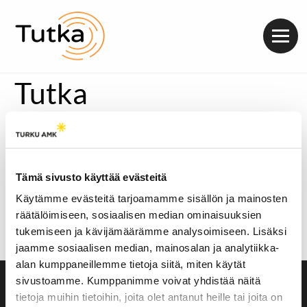
Valik
Tutka
Kaupunkikettujen määrä vaikuttaa nousseen, vaikka
se on todennäköisesti pysynyt samana jo vuosia.
Kettuhavaintojen lisääntyminen johtuu kettujen
kesyyntymisestä.
Tämä sivusto käyttää evästeitä
[metaslider id=27674]
Käytämme evästeitä tarjoamamme sisällön ja mainosten
räätälöimiseen, sosiaalisen median ominaisuuksien
Kuuntele juttu tästä:
tukemiseen ja kävijämäärämme analysoimiseen. Lisäksi
Äänitoistin
jaamme sosiaalisen median, mainosalan ja analytiikka-
00:00
00:00
alan kumppaneillemme tietoja siitä, miten käytät
sivustoamme. Kumppanimme voivat yhdistää näitä
Saavutettavuusseloste
tietoja muihin tietoihin, joita olet antanut heille tai joita on