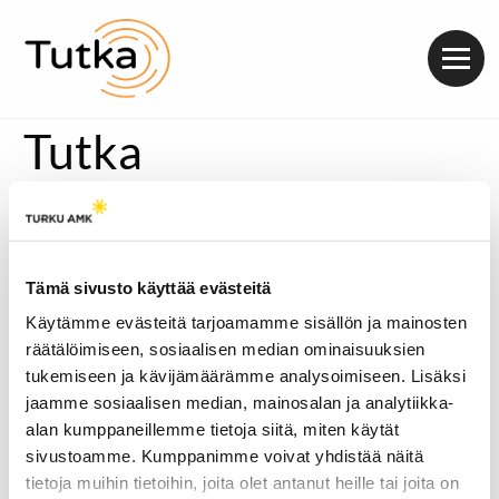
Valik
Tutka
Turun ammattikorkeakoulun opiskelijavoimin toimiva
Radio Tutka aloittaa kolmannen lähetyskautensa.
Ohjelmaa on luvassa maanantaista perjantaihin klo 14-20.
Mukana on paljon uusia tekijöitä, mutta muutamia
Tämä sivusto käyttää evästeitä
kuulijoille tuttuja ohjelmia
ohjelmakartasta
löytyy.
Käytämme evästeitä tarjoamamme sisällön ja mainosten
Uudella lähetyskaudella juontajia on ennätysmäärä.
räätälöimiseen, sosiaalisen median ominaisuuksien
Syksyn aikana äänessä kuullaan peräti 29 eri juontajaa,
tukemiseen ja kävijämäärämme analysoimiseen. Lisäksi
joten mielenkiintoista kuunneltavaa löytyy jokaiselle
jaamme sosiaalisen median, mainosalan ja analytiikka-
kuulijalle.
alan kumppaneillemme tietoja siitä, miten käytät
Syksyn lähetyskauden alkua juhlistetaan Kickoff-bileiden
sivustoamme. Kumppanimme voivat yhdistää näitä
merkeissä Bar Kukassa keskiviikkona 10.10. Illan aikana
tietoja muihin tietoihin, joita olet antanut heille tai joita on
lavalle nousevat turkulainen hiphop-artisti Hurja, sekä