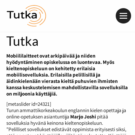
Valik
Tutka
Mobiililaitteet ovat arkipäivää ja niiden
hyödyntäminen opiskelussa on luontevaa. Myös
kieltenopiskeluun on kehitetty erilaisia
mobiilisovelluksia. Erilaisilla pelillisillä ja
äidinkielenään vierasta kieltä puhuvien ihmisten
kanssa keskustelemisen mahdollistavilla sovelluksilla
on miljoonia käyttäjiä.
[metaslider id=24321]
Turun ammattikorkeakoulun englannin kielen opettaja ja
online-opetuksen asiantuntija
Marjo Joshi
pitää
sovelluksia hyvänä keinona kieltenopiskeluun.
”Pelilliset sovellukset edistävät oppimista erityisesti siksi,