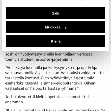
vastapuoli vastaa johonkin tai miten keskustelu oikeassa
elämässä etenee”.
Salli
Internet on täynnä oppimismahdollisuuksia
”Jos menee esimerkiksi tilaamaan junalippua
Muokkaa
saksalaiselta sivustolta, pääsee kokemaan aidon
tilanteen. Aina ei välttämättä tarvitse ihmistä toiseen
päähän, vaan pelkkä tietokone voi mahdollistaa
Kiellä
autenttisen oppimisen.”
Joshi on hyödyntänyt omilla luennoillaan verkossa
toimivia student response -järjestelmiä.
”Voin kysyä luennolla jonkin kysymyksen, ja opiskelijat
vastaavat omilla älylaitteillaan. Vastauksia voidaan sitten
tarkastella kootusti. Olen hyödyntänyt järjestelmää
esimerkiksi tekemällä sinne kielioppitehtäviä. Oikeat
vastaukset on helppo tarkastaa ryhmänä.”
Joshi toivoo, että kieltenopetukseen panostettaisiin
enemmän.
”Kielet ja viestintä ovat kansainvälistymisen keskiössä. Ne