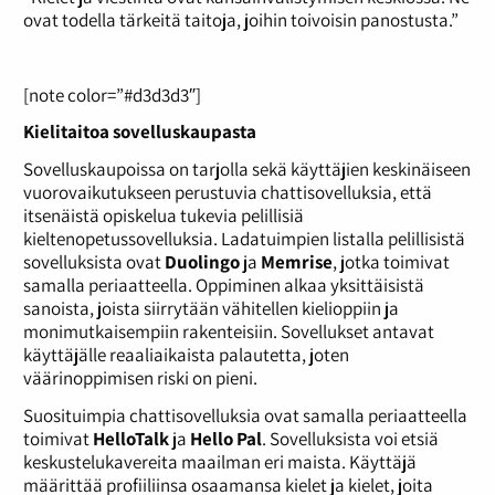
ovat todella tärkeitä taitoja, joihin toivoisin panostusta.”
[note color=”#d3d3d3″]
Kielitaitoa sovelluskaupasta
Sovelluskaupoissa on tarjolla sekä käyttäjien keskinäiseen
vuorovaikutukseen perustuvia chattisovelluksia, että
itsenäistä opiskelua tukevia pelillisiä
kieltenopetussovelluksia. Ladatuimpien listalla pelillisistä
sovelluksista ovat
Duolingo
ja
Memrise
, jotka toimivat
samalla periaatteella. Oppiminen alkaa yksittäisistä
sanoista, joista siirrytään vähitellen kielioppiin ja
monimutkaisempiin rakenteisiin. Sovellukset antavat
käyttäjälle reaaliaikaista palautetta, joten
väärinoppimisen riski on pieni.
Suosituimpia chattisovelluksia ovat samalla periaatteella
toimivat
HelloTalk
ja
Hello Pal
. Sovelluksista voi etsiä
keskustelukavereita maailman eri maista. Käyttäjä
määrittää profiiliinsa osaamansa kielet ja kielet, joita