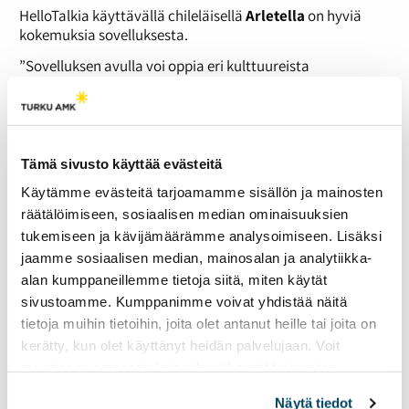
HelloTalkia käyttävällä chileläisellä
Arletella
on hyviä
kokemuksia sovelluksesta.
”Sovelluksen avulla voi oppia eri kulttuureista
huomattavasti paremmin, kuin pelkistä oppikirjoista.
Minusta on hauskaa opettaa muita ja oppia itse samalla.”
Arlette haluaa parantaa englannin kielen taitoaan. Hän
kokee oppineensa sovelluksen avulla.
Tämä sivusto käyttää evästeitä
”Rehellisesti sanottuna chileläinen kieltenopetus on aika
Käytämme evästeitä tarjoamamme sisällön ja mainosten
surkeaa. Chilessä kaikki eivät osaa englantia ollenkaan.
räätälöimiseen, sosiaalisen median ominaisuuksien
Äidinkielenään englantia puhuvat ovat hyviä opettajia. ”
tukemiseen ja kävijämäärämme analysoimiseen. Lisäksi
Myös Marjo Joshi pitää ulkomaalaisia kontakteja tärkeinä
jaamme sosiaalisen median, mainosalan ja analytiikka-
kieltenopiskelussa.
alan kumppaneillemme tietoja siitä, miten käytät
sivustoamme. Kumppanimme voivat yhdistää näitä
”Mitä autenttisempaa kielenkäyttö on, sitä parempi.
Autenttisen kielenkäytön mahdollistavat sovellukset ovat
tietoja muihin tietoihin, joita olet antanut heille tai joita on
todella hyviä, koska ne mahdollistavat aidon reagoinnin.
kerätty, kun olet käyttänyt heidän palvelujaan. Voit
Pelkästä kirjasta opiskellessa oppiminen jää aina vähän
muuttaa evästeasetuksiesi hyväksyntää sivuston
teennäiseksi, koska siinä ei välttämättä tule aitoja
alalaidassa olevasta
Evästeasetukset
linkistä.
reaktioita. Opiskelija ei saa kokemusta siitä, mitä
Näytä tiedot