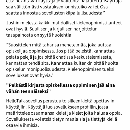
että ne antavat käyttäjälle välitöntä palautetta. Käyttäjä
saa välittömästi vastauksen, onnistuiko vai ei. Osa
saattaa innostua sovellusten kilpailullisuudesta.”
Joshin mielestä kaikki mahdolliset kielenoppimistilanteet
ovat hyviä. Suullisen ja kirjallisen harjoittelun
tasapainosta on syytä huolehtia.
”Suosittelen mitä tahansa menetelmää, joka auttaa
opiskelijaa oppimisessa. Jos pitää peleistä, kannattaa
pelata pelejä ja jos pitää chatissa keskustelemisesta,
kannattaa tehdä sitä. Kannattaa kuitenkin pitää huolta
opiskelun monipuolisuudesta. Kielenoppimisen tueksi
sovellukset ovat hyviä.”
”Pelkästä kirjasta opiskellessa oppiminen jää aina
vähän teennäiseksi”
HelloTalk-sovellus perustuu toisilleen kieltä opettaviin
käyttäjiin. Käyttäjä luo sovellukseen profiilin, jossa
määrittelee osaamansa kielet ja kielet joita haluaa oppia.
Sovelluksesta voi etsiä tietyn maalaisia ja tiettyjä kieliä
osaavia ihmisiä.