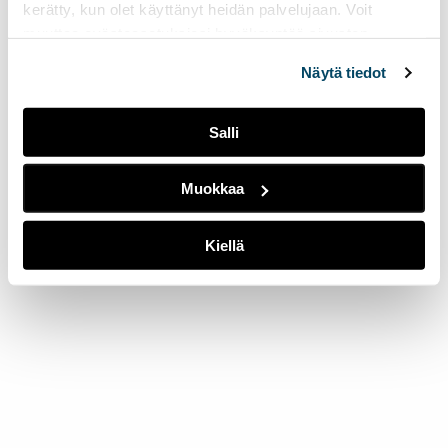
kerätty, kun olet käyttänyt heidän palvelujaan. Voit
muuttaa evästeasetuksiesi hyväksyntää sivuston
alalaidassa olevasta
Evästeasetukset
linkistä.
Näytä tiedot
Salli
Muokkaa
Kiellä