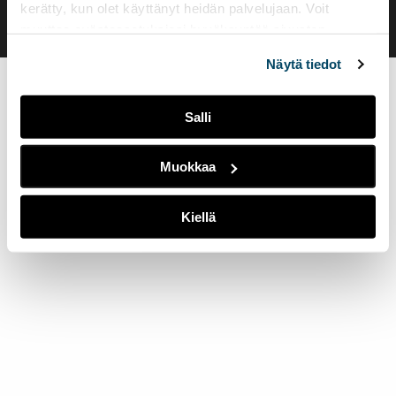
kerätty, kun olet käyttänyt heidän palvelujaan. Voit
muuttaa evästeasetuksiesi hyväksyntää sivuston
alalaidassa olevasta
Evästeasetukset
linkistä.
Näytä tiedot
Salli
Muokkaa
Kiellä