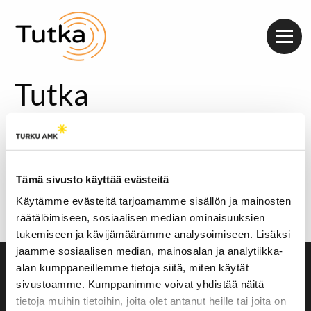
Valik
Tutka
Esikoislevynsä julkaissut
Elias Gould
pistäytyi
viikonloppuna Turussa keikkamatkalla.
Dynamon vilkkaalla bäkkärillä Gould pohdiskeli elämän
Tämä sivusto käyttää evästeitä
suotuisuutta: ”Elämä on ollut mulle tosi suotuisa
haaveiden kanssa. Niitä vaan tapahtuu koko ajan, niin
Käytämme evästeitä tarjoamamme sisällön ja mainosten
jossain vaiheessa mä en enää tee niitä hirveesti. Mä vaan
räätälöimiseen, sosiaalisen median ominaisuuksien
vedän ja elän.”
tukemiseen ja kävijämäärämme analysoimiseen. Lisäksi
jaamme sosiaalisen median, mainosalan ja analytiikka-
alan kumppaneillemme tietoja siitä, miten käytät
Saavutettavuusseloste
sivustoamme. Kumppanimme voivat yhdistää näitä
Evästeasetukset
tietoja muihin tietoihin, joita olet antanut heille tai joita on