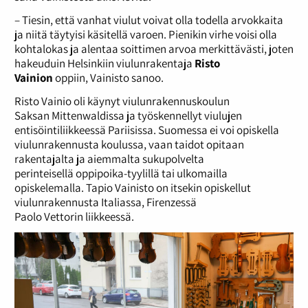
– Tiesin, että vanhat viulut voivat olla todella arvokkaita
ja niitä täytyisi käsitellä varoen. Pienikin virhe voisi olla
kohtalokas ja alentaa soittimen arvoa merkittävästi, joten
hakeuduin Helsinkiin viulunrakentaja
Risto
Vainion
oppiin, Vainisto sanoo.
Risto Vainio oli käynyt viulunrakennuskoulun
Saksan Mittenwaldissa ja työskennellyt viulujen
entisöintiliikkeessä Pariisissa. Suomessa ei voi opiskella
viulunrakennusta koulussa, vaan taidot opitaan
rakentajalta ja aiemmalta sukupolvelta
perinteisellä oppipoika-tyylillä tai ulkomailla
opiskelemalla. Tapio Vainisto on itsekin opiskellut
viulunrakennusta Italiassa, Firenzessä
Paolo Vettorin liikkeessä.