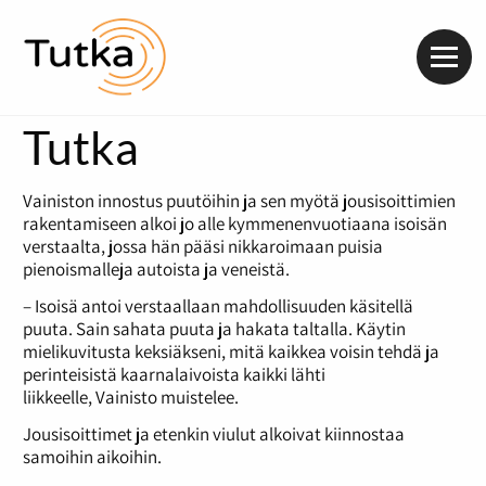
Valik
Tutka
Vainiston innostus puutöihin ja sen myötä jousisoittimien
rakentamiseen alkoi jo alle kymmenenvuotiaana isoisän
verstaalta, jossa hän pääsi nikkaroimaan puisia
pienoismalleja autoista ja veneistä.
– Isoisä antoi verstaallaan mahdollisuuden käsitellä
puuta. Sain sahata puuta ja hakata taltalla. Käytin
mielikuvitusta keksiäkseni, mitä kaikkea voisin tehdä ja
perinteisistä kaarnalaivoista kaikki lähti
liikkeelle, Vainisto muistelee.
Jousisoittimet ja etenkin viulut alkoivat kiinnostaa
samoihin aikoihin.