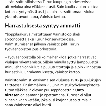
– Isäni soitti silloisessa Turun kaupungin orkesterissa
alttoviulua aina eläkkeelle asti. Sain kuulla viulun soittoa
kotona syntymästä asti ja aloin itse soittamaan viulua
yksitoistavuotiaana, Vainisto kertoo.
Harrastuksesta syntyy ammatti
Ylioppilaaksi valmistuttuaan Vainisto opiskeli
soitonopettajaksi Turun konservatoriossa.
Valmistumisensa jälkeen Vainisto johti Turun
työväenopiston jousiorkesteria.
– Työväenopistolla oli kolme henkilöä, jotka harrastivat
viulujen rakentamista. Silloin minulla syttyi lamppu, että
minullehan on viulut ja puujutut tuttuja ja aloin kiinnostua
hurjasti viulunrakennuksesta, Vainisto kertoo.
Vainisto valmisti ensimmäisen viulunsa 1970- ja 80-lukujen
taitteessa. Ensimmäinen viulu valmistui työväenopistolta
tutun eläkkeellä olevan puuseppäopettaja
Unto
Virtasen
ohjaamana ja opettamana. Turussa ei ollut
siihen aikaan ketään, joka olisi korjannut soittimia ja
sana Vainistosta alkoi levitä.