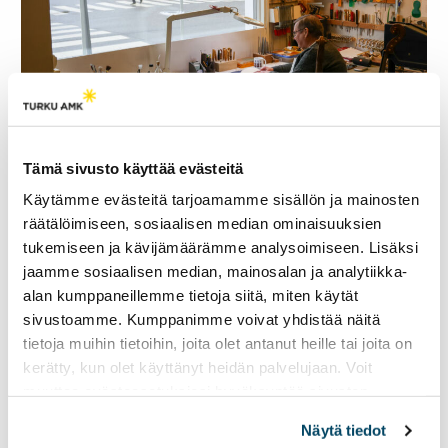
Tämä sivusto käyttää evästeitä
Vainiston liikkeestä avautuu maisema kadulle.
Kuva: Vilho
Käytämme evästeitä tarjoamamme sisällön ja mainosten
Kuusisto
räätälöimiseen, sosiaalisen median ominaisuuksien
Ensimmäisen liikkeen
tukemiseen ja kävijämäärämme analysoimiseen. Lisäksi
avaaminen Turkuun
jaamme sosiaalisen median, mainosalan ja analytiikka-
alan kumppaneillemme tietoja siitä, miten käytät
Vuonna 1984 Vainisto avasi oman liikkeensä Turun
sivustoamme. Kumppanimme voivat yhdistää näitä
Marttiin, jossa liike toimii tänäkin päivänä. Suurin
tietoja muihin tietoihin, joita olet antanut heille tai joita on
osa Vainiston työstä on viulujen huoltoa ja korjausta ja
kerätty, kun olet käyttänyt heidän palvelujaan. Voit
niitä tehtäviä on alusta asti riittänyt.
muuttaa evästeasetuksiesi hyväksyntää sivuston
– Muistaakseni taisin pienen ilmoituksen Turun Sanomiin
alalaidassa olevasta
Evästeasetukset
linkistä.
laittaa, mutta muuten on niin pienet piirit, että asiakkaat
Näytä tiedot
löysivät puskaradio-