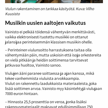
Viulun rakentaminen on tarkkaa käsityötä. Kuva: Vilho
Kuusisto
Musiikin uusien aaltojen vaikutus
Vainisto ei pelkää töidensä vähentyvän merkittävästi,
vaikka elektronisesti tuotettu musiikki on ottanut
jalansijaa perinteisemmän klassisen musiikin ohelle.
– Perinteinen viulunsoitto harrastuksena taitaa olla
vähentymään päin, mutta uskoisin että isoja orkestereita
on vielä pitkään ja heidän soittimensa tarvitsevat
jatkuvaa huoltoa, Vainisto sanoo.
Viulujen ääni paranee soittaessa ja ajan kanssa, mikä
tekee vanhemmista viuluista arvokkaampia.
Viulut on rakennettu laadukkaista materiaaleista, joka
lisää soittimen arvoa. Vainisto myy käsintehtyjä viulujaan
7000 euron hintaan.
– Hinnasta 25,5 prosenttia on veroa, jonka lisäksi
rakennusmateriaalit maksavat edullisimmillaan 750