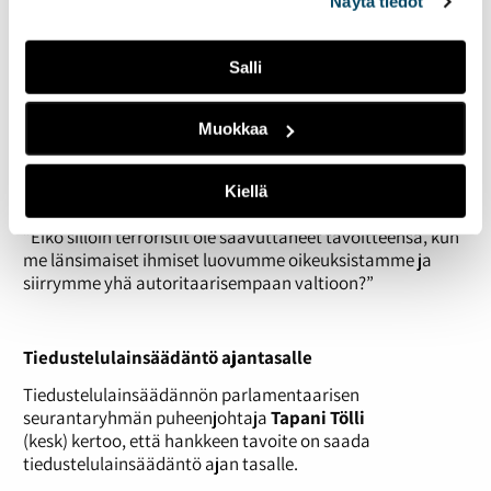
Näytä tiedot
perusteluille.
”Monen mielestä se on riittävä intressi. Mutta kuinka
Salli
konkreettinen uhka on? Kuinka paljon puuttumista
perusoikeuksiin voidaan hyväksyä vetoamalla abstraktiin
vaaraan? Venäjän presidentti Vladimir Putin vetoaa siihen
Muokkaa
jatkuvasti, jotta Venäjä voi toimia Syyriassa. Se toimii.”
Lavapuro muistuttaa pohtimaan ovatko syyt riittävät
Kiellä
perustuslain muutokseen.
”Eikö silloin terroristit ole saavuttaneet tavoitteensa, kun
me länsimaiset ihmiset luovumme oikeuksistamme ja
siirrymme yhä autoritaarisempaan valtioon?”
Tiedustelulainsäädäntö ajantasalle
Tiedustelulainsäädännön parlamentaarisen
seurantaryhmän puheenjohtaja
Tapani Tölli
(kesk) kertoo, että hankkeen tavoite on saada
tiedustelulainsäädäntö ajan tasalle.