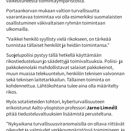
vaikeutuneesta toimintaympäristöstä.
Portaankorvan mukaan valtion turvallisuutta
vaarantavaa toimintaa voi olla esimerkiksi suomalaisten
osallistuminen väkivaltaisen ryhmän toimintaan
ulkomailla.
”Vaikkei henkilö syyllisty vielä rikokseen, on tärkeää
tunnistaa tällaiset henkilöt ja heidän toimintansa.”
Suojelupoliisi pystyy tällä hetkellä käyttämään
rikostiedusteluun jo säädettyjä toimivaltuuksia. Poliisi- ja
pakkokeinolaki mahdollistavat salaiset pakkokeinot,
muun muassa telekuuntelun, henkilön teknisen valvonnan
sekä teknisen laitetarkkailun. Tällainen toiminta on
kohdennettua. Lähtökohtana tulee aina olla määritelty
rikos.
Myös sotatieteiden tohtori, kyberturvallisuuteen
erikoistunut Aalto-yliopiston professori
Jarno Limnéll
pitää tiedusteluvaltuuksien lisäämistä perusteltuna.
”Nykyaikana turvallisuusviranomaisilla on oltava riittävät
oikeudet ja valmiudet verkkoympäristössä toimimiseen, ja