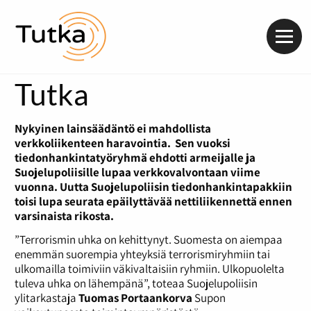
Valik
Tutka
Nykyinen lainsäädäntö ei mahdollista
verkkoliikenteen haravointia. Sen vuoksi
tiedonhankintatyöryhmä ehdotti armeijalle ja
Suojelupoliisille lupaa verkkovalvontaan viime
vuonna. Uutta Suojelupoliisin tiedonhankintapakkiin
toisi lupa seurata epäilyttävää nettiliikennettä ennen
varsinaista rikosta.
”Terrorismin uhka on kehittynyt. Suomesta on aiempaa
enemmän suorempia yhteyksiä terrorismiryhmiin tai
ulkomailla toimiviin väkivaltaisiin ryhmiin. Ulkopuolelta
tuleva uhka on lähempänä”, toteaa Suojelupoliisin
ylitarkastaja
Tuomas Portaankorva
Supon