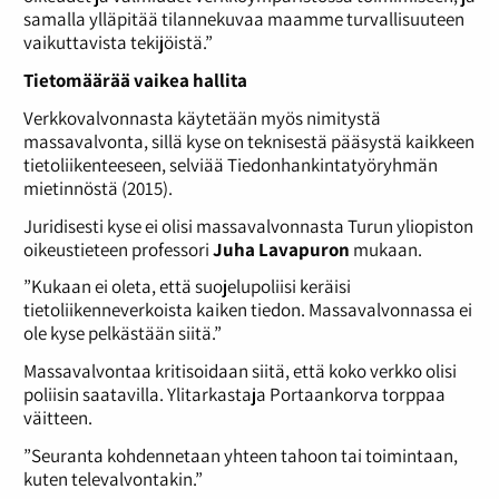
samalla ylläpitää tilannekuvaa maamme turvallisuuteen
vaikuttavista tekijöistä.”
Tietomäärää vaikea hallita
Verkkovalvonnasta käytetään myös nimitystä
massavalvonta, sillä kyse on teknisestä pääsystä kaikkeen
tietoliikenteeseen, selviää Tiedonhankintatyöryhmän
mietinnöstä (2015).
Juridisesti kyse ei olisi massavalvonnasta Turun yliopiston
oikeustieteen professori
Juha Lavapuron
mukaan.
”Kukaan ei oleta, että suojelupoliisi keräisi
tietoliikenneverkoista kaiken tiedon. Massavalvonnassa ei
ole kyse pelkästään siitä.”
Massavalvontaa kritisoidaan siitä, että koko verkko olisi
poliisin saatavilla. Ylitarkastaja Portaankorva torppaa
väitteen.
”Seuranta kohdennetaan yhteen tahoon tai toimintaan,
kuten televalvontakin.”