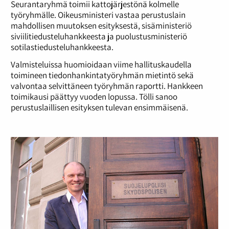
Seurantaryhmä toimii kattojärjestönä kolmelle
työryhmälle. Oikeusministeri vastaa perustuslain
mahdollisen muutoksen esityksestä, sisäministeriö
siviilitiedusteluhankkeesta ja puolustusministeriö
sotilastiedusteluhankkeesta.
Valmisteluissa huomioidaan viime hallituskaudella
toimineen tiedonhankintatyöryhmän mietintö sekä
valvontaa selvittäneen työryhmän raportti. Hankkeen
toimikausi päättyy vuoden lopussa. Tölli sanoo
perustuslaillisen esityksen tulevan ensimmäisenä.