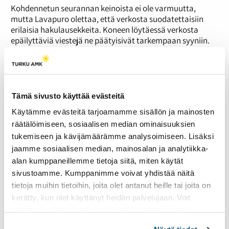
Kohdennetun seurannan keinoista ei ole varmuutta,
mutta Lavapuro olettaa, että verkosta suodatettaisiin
erilaisia hakulausekkeita. Koneen löytäessä verkosta
epäilyttäviä viestejä ne päätyisivät tarkempaan syyniin.
Vaikka tiedon käsittelyn tekisi kone, se lukeutuu silti
henkilötietojen käsittelyksi.
”Tämä on pääsy yleisellä perusteella kaikkeen
viestiliikenteeseen ja niiden sisältöihin. Jos tämä ei ole
Tämä sivusto käyttää evästeitä
massavalvontaa, mikä sitten?”
Käytämme evästeitä tarjoamamme sisällön ja mainosten
Ongelmallista on myös elektronisen tiedon määrä. Suurta
räätälöimiseen, sosiaalisen median ominaisuuksien
tietomäärää on vaikea valvoa tehokkaasti. Ranskassa
tukemiseen ja kävijämäärämme analysoimiseen. Lisäksi
poliiseilla on tiedusteluvaltuudet. Siitä huolimatta Pariisin
jaamme sosiaalisen median, mainosalan ja analytiikka-
iskuja ei voitu estää.
alan kumppaneillemme tietoja siitä, miten käytät
”Nämä eivät ole aukottomia keinoja. Terrori-iskun jäsenet
sivustoamme. Kumppanimme voivat yhdistää näitä
olivat poliisin rekistereissä, mutta tietoa ei pystytty
tietoja muihin tietoihin, joita olet antanut heille tai joita on
hyödyntämään sen ison määrän vuoksi.”
kerätty, kun olet käyttänyt heidän palvelujaan. Voit
Yksityisyydensuoja kapenee
muuttaa evästeasetuksiesi hyväksyntää sivuston
Lavapuro toteaa terrorismin olevan ’kätevä käsite’
alalaidassa olevasta
Evästeasetukset
linkistä.