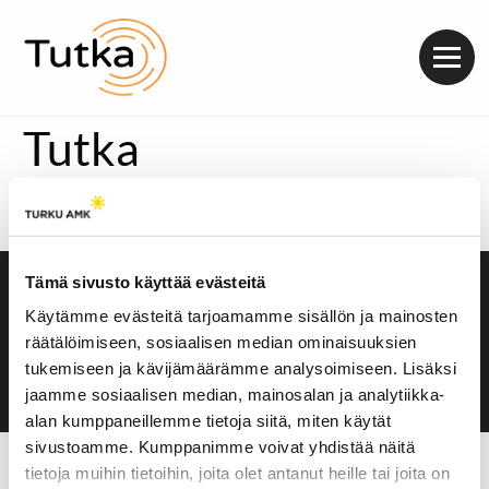
Valik
Tutka
Mistä tietää, että käsissäsi on muotovalio julkkis? Taiska
pohti aihetta Aivoitusten lyhyt historia -ohjelmassaan.
Tämä sivusto käyttää evästeitä
Saavutettavuusseloste
Käytämme evästeitä tarjoamamme sisällön ja mainosten
Evästeasetukset
räätälöimiseen, sosiaalisen median ominaisuuksien
tukemiseen ja kävijämäärämme analysoimiseen. Lisäksi
jaamme sosiaalisen median, mainosalan ja analytiikka-
alan kumppaneillemme tietoja siitä, miten käytät
sivustoamme. Kumppanimme voivat yhdistää näitä
tietoja muihin tietoihin, joita olet antanut heille tai joita on