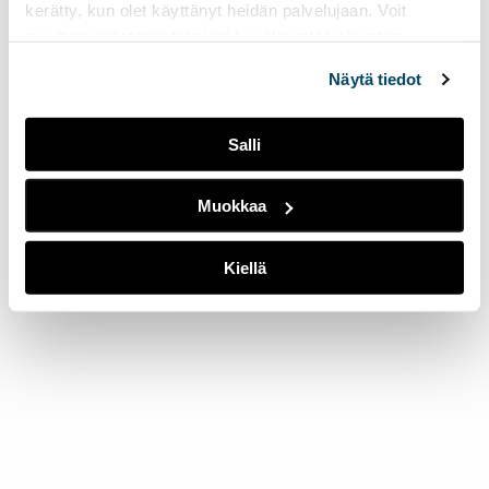
kerätty, kun olet käyttänyt heidän palvelujaan. Voit
muuttaa evästeasetuksiesi hyväksyntää sivuston
alalaidassa olevasta
Evästeasetukset
linkistä.
Näytä tiedot
Salli
Muokkaa
Kiellä