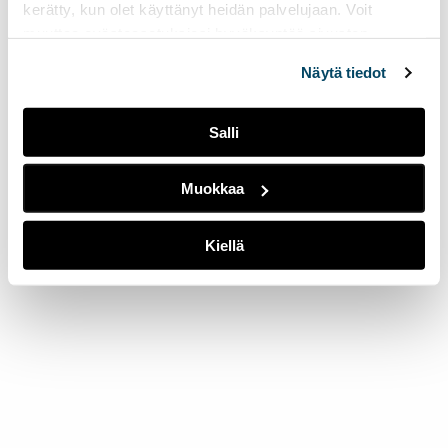
kerätty, kun olet käyttänyt heidän palvelujaan. Voit
muuttaa evästeasetuksiesi hyväksyntää sivuston
alalaidassa olevasta
Evästeasetukset
linkistä.
Näytä tiedot
Salli
Muokkaa
Kiellä