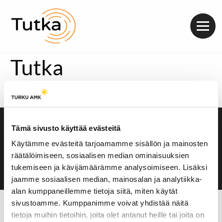
Valik
Tutka
https://soundcloud.com/radiotutka/ulkomaan-vaihto-
opintojen-toteutuminen-vaakalaudalla
Tämä sivusto käyttää evästeitä
Saavutettavuusseloste
Evästeasetukset
Käytämme evästeitä tarjoamamme sisällön ja mainosten
räätälöimiseen, sosiaalisen median ominaisuuksien
tukemiseen ja kävijämäärämme analysoimiseen. Lisäksi
jaamme sosiaalisen median, mainosalan ja analytiikka-
alan kumppaneillemme tietoja siitä, miten käytät
sivustoamme. Kumppanimme voivat yhdistää näitä
tietoja muihin tietoihin, joita olet antanut heille tai joita on