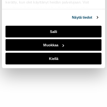
kerätty, kun olet käyttänyt heidän palvelujaan. Voit
muuttaa evästeasetuksiesi hyväksyntää sivuston
alalaidassa olevasta
Evästeasetukset
linkistä.
Näytä tiedot
Salli
Muokkaa
Kiellä