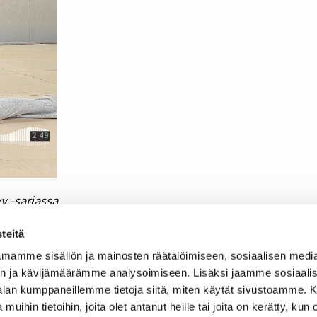
 -sarjassa.
heiluun on vain vähän tutkimustietoa
teitä
urheilijoiden varassa
mamme sisällön ja mainosten räätälöimiseen, sosiaalisen medi
n ja kävijämäärämme analysoimiseen. Lisäksi jaamme sosiaali
-alan kumppaneillemme tietoja siitä, miten käytät sivustoamme
 muihin tietoihin, joita olet antanut heille tai joita on kerätty, kun 