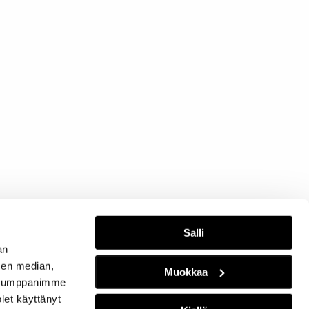
Salli
an
sen median,
Muokkaa
. Kumppanimme
olet käyttänyt