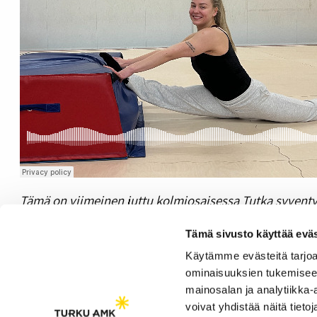
Tämä on viimeinen juttu kolmiosaisessa Tutka syventyy
Ensimmäinen osa :
Kuukautiskierron vaikutuksista ur
Tämä sivusto käyttää eväs
Toinen osa:
Avoin kuukautiskeskustelu on yksittäisten 
Käytämme evästeitä tarjoa
ominaisuuksien tukemisee
mainosalan ja analytiikka
voivat yhdistää näitä tietoja
Saavutettavuusseloste