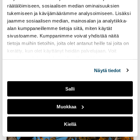
räätälöimiseen, sosiaalisen median ominaisuuksien
tukemiseen ja kävijämäärämme analysoimiseen. Lisäksi
jaamme sosiaalisen median, mainosalan ja analytiikka-
alan kumppaneillemme tietoja siitä, miten käytät
sivustoamme. Kumppanimme voivat yhdistää näitä
tietoja muihin tietoihin, joita olet antanut heille tai joita on
kerätty, kun olet käyttänyt heidän palvelujaan. Voit
muuttaa evästeasetuksiesi hyväksyntää sivuston
Sinisorsilla on ympärivuotisesti kuitenkin yksi pieni keidas
alalaidassa olevasta
Evästeasetukset
linkistä.
stadionin kupeessa. Kuva: Ida-Maria Marila
Näytä tiedot
Salli
Muokkaa
Kiellä