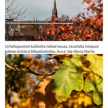
Urheilupuiston kallioilta näkee kauas, taustalla toispuol
jokkee siintävä Mikaelinkirkko. Kuva: Ida-Maria Marila