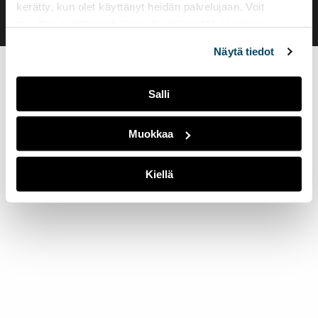
kerätty, kun olet käyttänyt heidän palvelujaan. Voit
muuttaa evästeasetuksiesi hyväksyntää sivuston
alalaidassa olevasta
Evästeasetukset
linkistä.
Näytä tiedot
Salli
Muokkaa
Kiellä