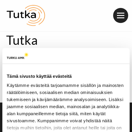
Valik
Tutka
Massi Akbari, 23, löysi tien ammattikoulun penkiltä
lääkintävahtimestariksi Turun yliopistollisen
keskussairaalan päivystysleikkausosastolla. Mitä
lääkintävahtimestarit tekevät ja miten työ eroaa
Tämä sivusto käyttää evästeitä
sairaanhoitajan työstä?
Käytämme evästeitä tarjoamamme sisällön ja mainosten
Akbari kertoo polustaan alalle, joka on vielä monelle
räätälöimiseen, sosiaalisen median ominaisuuksien
tuntematon.
tukemiseen ja kävijämäärämme analysoimiseen. Lisäksi
jaamme sosiaalisen median, mainosalan ja analytiikka-
alan kumppaneillemme tietoja siitä, miten käytät
Saavutettavuusseloste
sivustoamme. Kumppanimme voivat yhdistää näitä
Evästeasetukset
tietoja muihin tietoihin, joita olet antanut heille tai joita on