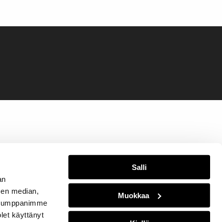
Salli
an
sen median,
Muokkaa
. Kumppanimme
olet käyttänyt