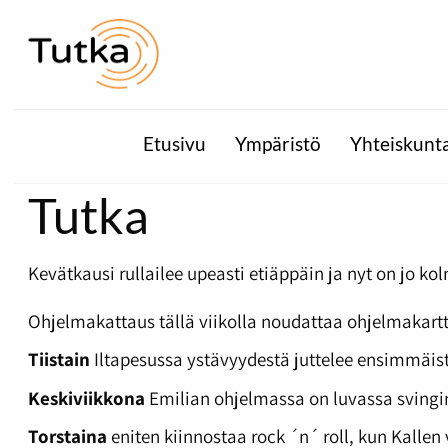
Etusivu
Ympäristö
Yhteiskunt
Tutka
Kevätkausi rullailee upeasti etiäppäin ja nyt on jo k
Ohjelmakattaus tällä viikolla noudattaa ohjelmakar
Tiistain
Iltapesussa ystävyydestä juttelee ensimmäis
Keskiviikkona
Emilian ohjelmassa on luvassa svingin 
Torstaina
eniten kiinnostaa rock ´n´ roll, kun Kallen