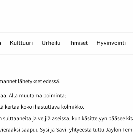
a
Kulttuuri
Urheilu
Ihmiset
Hyvinvointi
olmannet lähetykset edessä!
ttaa. Alla muutama poiminta:
tä kertaa koko ihastuttava kolmikko.
sulttaaneita ja veljiä aseissa, kun käsittelyyn pääsee kit
 vieraaksi saapuu Sysi ja Savi -yhtyeestä tuttu Jaylon Tem