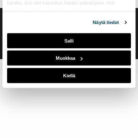
kerätty, kun olet käyttänyt heidän palvelujaan. Voit
muuttaa evästeasetuksiesi hyväksyntää sivuston
alalaidassa olevasta
Evästeasetukset
linkistä.
Saavutettavuusseloste
Näytä tiedot
Evästeasetukset
Salli
Muokkaa
Kiellä