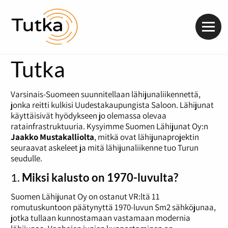
Valik
Tutka
Varsinais-Suomeen suunnitellaan lähijunaliikennettä,
jonka reitti kulkisi Uudestakaupungista Saloon. Lähijunat
käyttäisivät hyödykseen jo olemassa olevaa
ratainfrastruktuuria. Kysyimme Suomen Lähijunat Oy:n
Jaakko
Mustakalliolta
, mitkä ovat lähijunaprojektin
seuraavat askeleet ja mitä lähijunaliikenne tuo Turun
seudulle.
1.
Miksi kalusto on 1970-luvulta?
Suomen Lähijunat Oy on ostanut VR:ltä 11
romutuskuntoon päätynyttä 1970-luvun Sm2 sähköjunaa,
jotka tullaan kunnostamaan vastamaan modernia