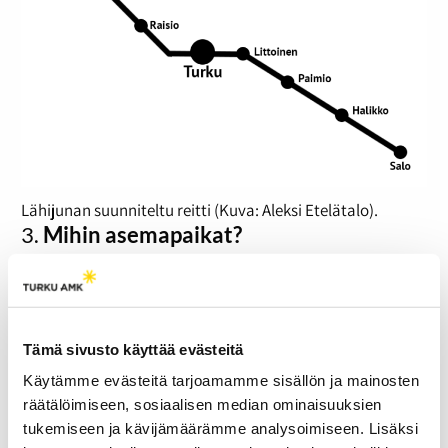
Lähijunan suunniteltu reitti (Kuva: Aleksi Etelätalo).
3.
Mihin asemapaikat?
Turku-Uusikaupunki välille suunnitellaan kymmentä
pysähdyspaikkaa ja Turku-Salo välille seitsemää.
Toiminnassa olevia asemia ei reitillä ole kuin
Uudessakaupungissa, Turussa, Kupittaalla ja Salossa.
Tämä sivusto käyttää evästeitä
Uusia asemia joudutaan rakentamaan sekä vanhoja
kunnostamaan useita.
Käytämme evästeitä tarjoamamme sisällön ja mainosten
räätälöimiseen, sosiaalisen median ominaisuuksien
Pääsääntöisesti uudet seisakkeet tullaan rakentamaan
tukemiseen ja kävijämäärämme analysoimiseen. Lisäksi
sellaisiin paikkoihin, joissa on jo sijannut seisake.