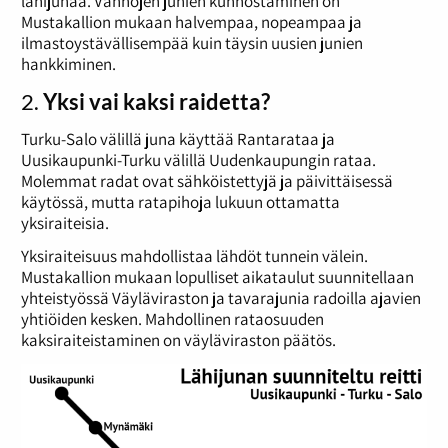
lähijunaa. Vanhojen junien kunnostaminen on
Mustakallion mukaan halvempaa, nopeampaa ja
ilmastoystävällisempää kuin täysin uusien junien
hankkiminen.
2.
Yksi vai kaksi raidetta?
Turku-Salo välillä juna käyttää Rantarataa ja
Uusikaupunki-Turku välillä Uudenkaupungin rataa.
Molemmat radat ovat sähköistettyjä ja päivittäisessä
käytössä, mutta ratapihoja lukuun ottamatta
yksiraiteisia.
Yksiraiteisuus mahdollistaa lähdöt tunnein välein.
Mustakallion mukaan lopulliset aikataulut suunnitellaan
yhteistyössä Väyläviraston ja tavarajunia radoilla ajavien
yhtiöiden kesken. Mahdollinen rataosuuden
kaksiraiteistaminen on väyläviraston päätös.