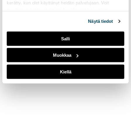
kerätty, kun olet käyttänyt heidän palvelujaan. Voit
muuttaa evästeasetuksiesi hyväksyntää sivuston
alalaidassa olevasta
Evästeasetukset
linkistä.
Näytä tiedot
Salli
Muokkaa
Kiellä