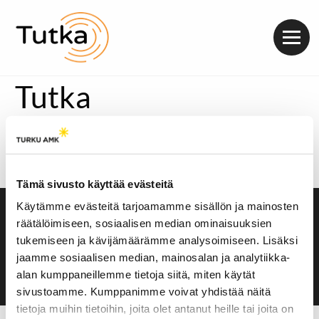
Valik
Tutka
https://soundcloud.com/radiotutka/lahopuut-turvaavat-
metsan-monimuotoisuutta
Tämä sivusto käyttää evästeitä
Käytämme evästeitä tarjoamamme sisällön ja mainosten
Saavutettavuusseloste
räätälöimiseen, sosiaalisen median ominaisuuksien
Evästeasetukset
tukemiseen ja kävijämäärämme analysoimiseen. Lisäksi
jaamme sosiaalisen median, mainosalan ja analytiikka-
alan kumppaneillemme tietoja siitä, miten käytät
sivustoamme. Kumppanimme voivat yhdistää näitä
tietoja muihin tietoihin, joita olet antanut heille tai joita on