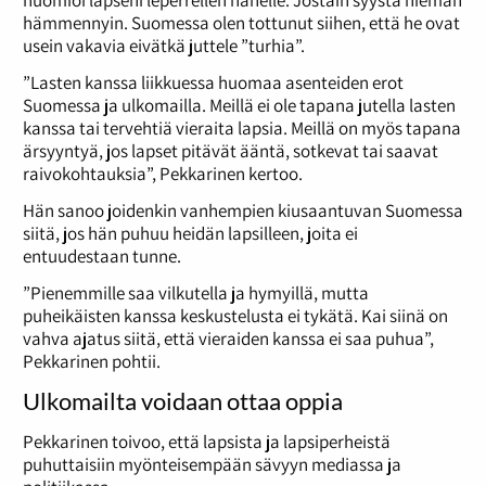
huomioi lapseni leperrellen hänelle. Jostain syystä hieman
hämmennyin. Suomessa olen tottunut siihen, että he ovat
usein vakavia eivätkä juttele ”turhia”.
”Lasten kanssa liikkuessa huomaa asenteiden erot
Suomessa ja ulkomailla. Meillä ei ole tapana jutella lasten
kanssa tai tervehtiä vieraita lapsia. Meillä on myös tapana
ärsyyntyä, jos lapset pitävät ääntä, sotkevat tai saavat
raivokohtauksia”, Pekkarinen kertoo.
Hän sanoo joidenkin vanhempien kiusaantuvan Suomessa
siitä, jos hän puhuu heidän lapsilleen, joita ei
entuudestaan tunne.
”Pienemmille saa vilkutella ja hymyillä, mutta
puheikäisten kanssa keskustelusta ei tykätä. Kai siinä on
vahva ajatus siitä, että vieraiden kanssa ei saa puhua”,
Pekkarinen pohtii.
Ulkomailta voidaan ottaa oppia
Pekkarinen toivoo, että lapsista ja lapsiperheistä
puhuttaisiin myönteisempään sävyyn mediassa ja