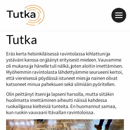
Valik
Tutka
Eräs kerta helsinkiläisessä ravintolassa kihlattuni ja
ystäväni kanssa on jäänyt erityisesti mieleen. Vauvamme
oli mukana ja hänelle tuli nälkä, joten aloitin imettämisen.
Myöhemmin ravintolasta lähdettyämme seurueeni kertoi,
että viereisessä pöydässä istuneet mies ja nainen olivat
katsoneet minua paheksuen sekä silmiään pyöritellen.
Olin peittänyt itseni ja lapseni harsolla, mutta siitäkin
huolimatta imettäminen aiheutti näissä kahdessa
ruokailijassa kielteisiä tunteita. En huomannut samaa,
kun ruokin vauvaani Itävallan ravintoloissa.