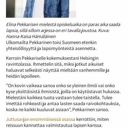
Elina Pekkarisen mielestä opiskeluaika on paras aika saada
lapsia, sillä silloin arjessa on eri tavalla joustoa. Kuva:
Hanna-Kaisa Hämäläinen
Ulkomailta Pekkarinen toisi Suomeen etenkin
yhteisöllisyyttä ja lapsimyönteistä asennetta.
Kerroin Pekkariselle kokemuksestani Helsingin
ravintolassa. Ihmettelin sitä, miksi jotkut aikuiset
haluavat selkeästi näyttää mieltään vanhemmille ja
heidän lapsilleen.
”On kovin vaikeaa sanoa onko se yleinen ilmiö vai onko
kyse yksittäisistä ihmisistä, joilla on käytöstavat hukassa.
Mielestäni kaikkea tuota vastaan tulee taistella. Tulee
imettää rohkeasti ja antaa lasten saada raivokohtauksia,
koska ne kaikki kuuluvat asiaan”, Pekkarinen sanoo.
Juttusarjan ensimmäisessä osassa
kerrottiin, miten
reissuun kannattaa valmistautua lapsen kanssa.