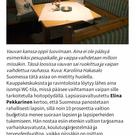
Vauvan kanssa oppii luovimaan. Aina ei ole pääsyä
esimerkiksi pesupaikalle, ja vaippa vaihdetaan milloin
missäkin. Tässä loosissa vauvan sai ruokittua ja vaipan
vaihdettua rauhassa. Kuva: Karoliina Hakasalo
Suomessa tätä asiaa on mietitty huolella.
Kauppakeskuksista ja ravintoloista löytyy lähes aina
isompi WC-tila, missä pääsee vaihtamaan vaipan sille
tarkoitetulla hoitopöydällä. Lapsiasiavaltuutettu
Elina
Pekkarinen
kertoo, että Suomessa panostetaan
rahallisesti lapsiin, sillä noin 10 prosenttia valtion
budjetista menee suoraan lapsien ja lapsiperheiden
tukemiseen. Hän nostaa esiin etenkin valtion tarjoamaa
varhaiskasvatusta, koulutusjärjestelmää ja
terveydenhuoltoa, vaikka niissäkin on osittain