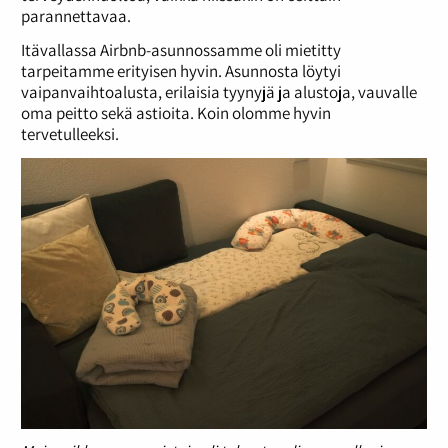
parannettavaa.
Itävallassa Airbnb-asunnossamme oli mietitty
tarpeitamme erityisen hyvin. Asunnosta löytyi
vaipanvaihtoalusta, erilaisia tyynyjä ja alustoja, vauvalle
oma peitto sekä astioita. Koin olomme hyvin
tervetulleeksi.