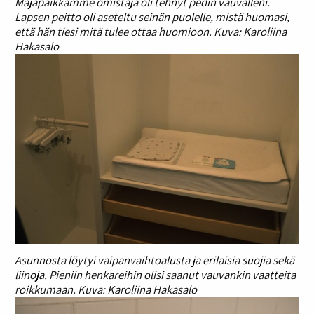
Majapaikkamme omistaja oli tehnyt pedin vauvalleni.
Lapsen peitto oli aseteltu seinän puolelle, mistä huomasi,
että hän tiesi mitä tulee ottaa huomioon. Kuva: Karoliina
Hakasalo
Asunnosta löytyi vaipanvaihtoalusta ja erilaisia suojia sekä
liinoja. Pieniin henkareihin olisi saanut vauvankin vaatteita
roikkumaan. Kuva: Karoliina Hakasalo