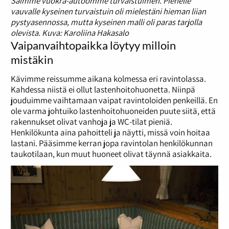
Saimme vuokra-autoomme turvaistuimen. Pienelle
vauvalle kyseinen turvaistuin oli mielestäni hieman liian
pystyasennossa, mutta kyseinen malli oli paras tarjolla
olevista. Kuva: Karoliina Hakasalo
Vaipanvaihtopaikka löytyy milloin
mistäkin
Kävimme reissumme aikana kolmessa eri ravintolassa.
Kahdessa niistä ei ollut lastenhoitohuonetta. Niinpä
jouduimme vaihtamaan vaipat ravintoloiden penkeillä. En
ole varma johtuiko lastenhoitohuoneiden puute siitä, että
rakennukset olivat vanhoja ja WC-tilat pieniä.
Henkilökunta aina pahoitteli ja näytti, missä voin hoitaa
lastani. Pääsimme kerran jopa ravintolan henkilökunnan
taukotilaan, kun muut huoneet olivat täynnä asiakkaita.