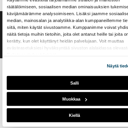
räätälöimiseen, sosiaalisen median ominaisuuksien tukemise
kävijämäärämme analysoimiseen. Lisäksi jaamme sosiaalis
median, mainosalan ja analytiikka-alan kumppaneillemme tie
Saavutettavuusseloste
siitä, miten käytät sivustoamme. Kumppanimme voivat yhdis
Evästeasetukset
näitä tietoja muihin tietoihin, joita olet antanut heille tai joita o
kerätty, kun olet käyttänyt heidän palvelujaan. Voit muuttaa
evästeasetuksiesi hyväksyntää sivuston alalaidassa olevast
Evästeasetukset
linkistä.
Näytä tied
Salli
Muokkaa
Kiellä