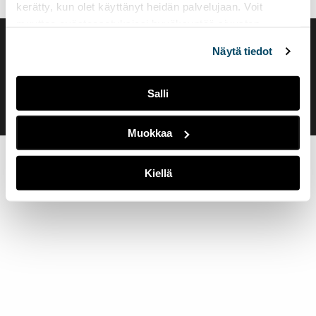
kerätty, kun olet käyttänyt heidän palvelujaan. Voit
muuttaa evästeasetuksiesi hyväksyntää sivuston
alalaidassa olevasta
Evästeasetukset
linkistä.
Saavutettavuusseloste
Näytä tiedot
Evästeasetukset
Salli
Muokkaa
Kiellä