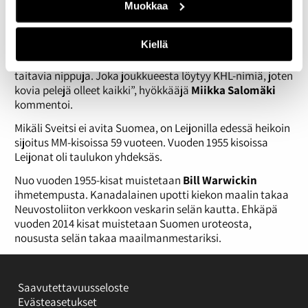
tuli rangaistuslaukauskisan jälkeen.
Muokkaa
Leijona-leiristä ärähdetään, ettei puolivälieriin tänä
päivänä rusettiluistella. Vastustajat ovat kovaa tekoa:
Kiellä
”Kertoo vain, että pienetkin maat ovat nykyään todella
taitavia nippuja. Joka joukkueesta löytyy KHL-nimiä, joten
kovia pelejä olleet kaikki”, hyökkääjä
Miikka Salomäki
kommentoi.
Mikäli Sveitsi ei avita Suomea, on Leijonilla edessä heikoin
sijoitus MM-kisoissa 59 vuoteen. Vuoden 1955 kisoissa
Leijonat oli taulukon yhdeksäs.
Nuo vuoden 1955-kisat muistetaan
Bill Warwickin
ihmetempusta. Kanadalainen upotti kiekon maalin takaa
Neuvostoliiton verkkoon veskarin selän kautta. Ehkäpä
vuoden 2014 kisat muistetaan Suomen uroteosta,
noususta selän takaa maailmanmestariksi.
Saavutettavuusseloste
Evästeasetukset