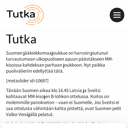
Valik
Tutka
Suomen jääkiekkomaajoukkue on harvoin joutunut
turvautumaan ulkopuoliseen apuun päästäkseen MM-
kisoissa kahdeksan parhaan joukkoon. Nyt paikka
puolivälieriin edellyttää tätä.
[metaslider id=10687]
Tänään Suomen aikaa klo 16.45 Latvia ja Sveitsi
kohtaavat MM-kisojen B-lohkon ottelussa. Koitos on
molemmille panokseton – vaan ei Suomelle. Jos Sveitsi ei
saa ottelusta vähintään kahta pistettä, ovat Suomen pelit
Valko-Venäjällä pelatut.
Kaksi pistettä edellyttää käytännössä joko Sveitsin