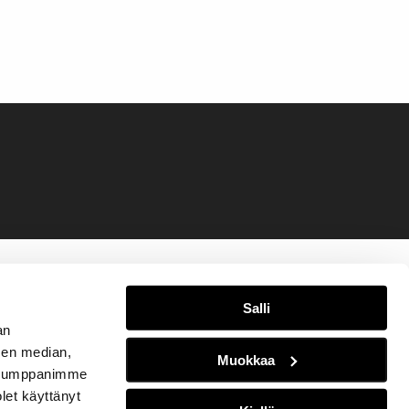
Salli
an
sen median,
Muokkaa
. Kumppanimme
olet käyttänyt