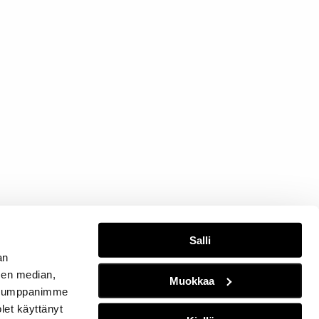
Salli
an
sen median,
Muokkaa
. Kumppanimme
olet käyttänyt