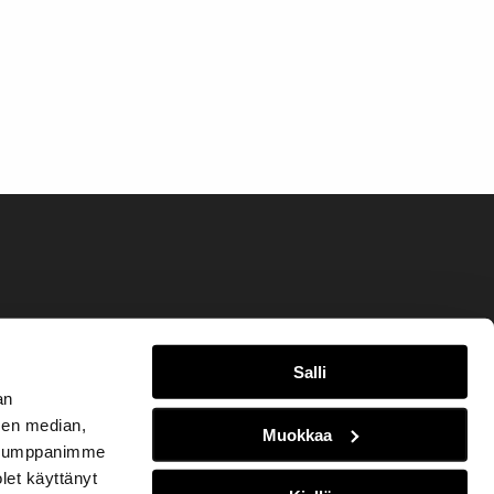
Salli
an
sen median,
Muokkaa
. Kumppanimme
olet käyttänyt