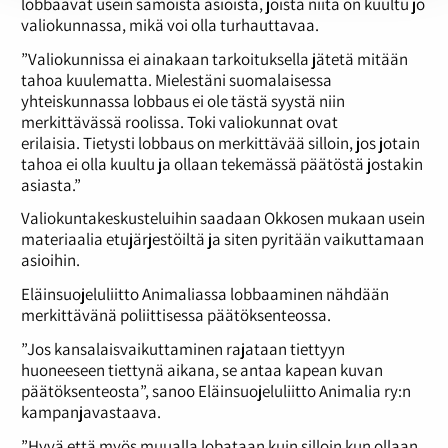
lobbaavat usein samoista asioista, joista niitä on kuultu jo
valiokunnassa, mikä voi olla turhauttavaa.
”Valiokunnissa ei ainakaan tarkoituksella jätetä mitään
tahoa kuulematta. Mielestäni suomalaisessa
yhteiskunnassa lobbaus ei ole tästä syystä niin
merkittävässä roolissa. Toki valiokunnat ovat
erilaisia. Tietysti lobbaus on merkittävää silloin, jos jotain
tahoa ei olla kuultu ja ollaan tekemässä päätöstä jostakin
asiasta.”
Valiokuntakeskusteluihin saadaan Okkosen mukaan usein
materiaalia etujärjestöiltä ja siten pyritään vaikuttamaan
asioihin.
Eläinsuojeluliitto Animaliassa lobbaaminen nähdään
merkittävänä poliittisessa päätöksenteossa.
”Jos kansalaisvaikuttaminen rajataan tiettyyn
huoneeseen tiettynä aikana, se antaa kapean kuvan
päätöksenteosta”, sanoo Eläinsuojeluliitto Animalia ry:n
kampanjavastaava.
”Hyvä että myös muualla lobataan kuin silloin kun ollaan