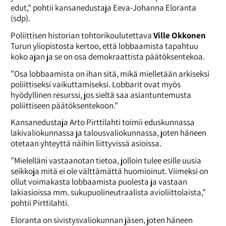
edut,” pohtii kansanedustaja Eeva-Johanna Eloranta
(sdp).
Poliittisen historian tohtorikoulutettava
Ville Okkonen
Turun yliopistosta kertoo, että lobbaamista tapahtuu
koko ajan ja se on osa demokraattista päätöksentekoa.
”Osa lobbaamista on ihan sitä, mikä mielletään arkiseksi
poliittiseksi vaikuttamiseksi. Lobbarit ovat myös
hyödyllinen resurssi, jos sieltä saa asiantuntemusta
poliittiseen päätöksentekoon.”
Kansanedustaja Arto Pirttilahti toimii eduskunnassa
lakivaliokunnassa ja talousvaliokunnassa, joten häneen
otetaan yhteyttä näihin liittyvissä asioissa.
”Mielelläni vastaanotan tietoa, jolloin tulee esille uusia
seikkoja mitä ei ole välttämättä huomioinut. Viimeksi on
ollut voimakasta lobbaamista puolesta ja vastaan
lakiasioissa mm. sukupuolineutraalista avioliittolaista,”
pohtii Pirttilahti.
Eloranta on sivistysvaliokunnan jäsen, joten häneen