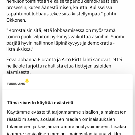
henkilön toimintaan eikä se tapahdu demokraattisen
prosessin, kuten äänestämisen, kautta. Kulisseissa
tapahtunut lobbaus tekee siitä kiistellympää,” pohtii
Okkonen.
”Korostaisin sitä, että lobbaamisessa on myös tämä
toinen puoli, vilpitön pyrkimys vaikuttaa asioihin. Suomi
pärjää hyvin hallinnon läpinäkyvyys ja demokratia -
listauksissa.”
Eeva-Johanna Eloranta ja Arto Pirttilahti sanovat, ettei
heille ole tarjottu rahallista etua tiettyjen asioiden
ajamisesta.
Etujärjestöt eivät samalla viivalla lobbauksessa
Eri ryhmillä on erilaiset mahdollisuudet vaikuttaa
poliittiseen päätöksentekoon.
Tämä sivusto käyttää evästeitä
”Isoilla edunvalvontajärjestöillä on laittaa paljon rahaa
Käytämme evästeitä tarjoamamme sisällön ja mainosten
lobbaukseen ja varaa ostaa ulkopuolista apua, joten he
räätälöimiseen, sosiaalisen median ominaisuuksien
voivat mm. valmistaa enemmän taustamateriaaleja,”
tukemiseen ja kävijämäärämme analysoimiseen. Lisäksi
pohtii Animalian kampanjavastaava Jarkko Minkovitsch.
jaamme sosiaalisen median, mainosalan ja analytiikka-