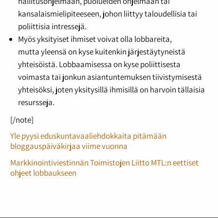
hallitusohjelmaan, puolueiden ohjelmaan tai
kansalaismielipiteeseen, johon liittyy taloudellisia tai
poliittisia intressejä.
Myös yksityiset ihmiset voivat olla lobbareita,
mutta yleensä on kyse kuitenkin järjestäytyneistä
yhteisöistä. Lobbaamisessa on kyse poliittisesta
voimasta tai jonkun asiantuntemuksen tiivistymisestä
yhteisöksi, joten yksitysillä ihmisillä on harvoin tällaisia
resursseja.
[/note]
Yle pyysi eduskuntavaaliehdokkaita pitämään
bloggauspäiväkirjaa viime vuonna
Markkinointiviestinnän Toimistojen Liitto MTL:n eettiset
ohjeet lobbaukseen