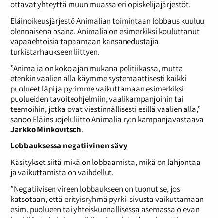
ottavat yhteyttä muun muassa eri opiskelijajärjestöt.
Eläinoikeusjärjestö Animalian toimintaan lobbaus kuuluu
olennaisena osana. Animalia on esimerkiksi kouluttanut
vapaaehtoisia tapaamaan kansanedustajia
turkistarhaukseen liittyen.
”Animalia on koko ajan mukana politiikassa, mutta
etenkin vaalien alla käymme systemaattisesti kaikki
puolueet läpi ja pyrimme vaikuttamaan esimerkiksi
puolueiden tavoiteohjelmiin, vaalikampanjoihin tai
teemoihin, jotka ovat viestinnällisesti esillä vaalien alla,”
sanoo Eläinsuojeluliitto Animalia ry:n kampanjavastaava
Jarkko Minkovitsch
.
Lobbauksessa negatiivinen sävy
Käsitykset siitä mikä on lobbaamista, mikä on lahjontaa
ja vaikuttamista on vaihdellut.
”Negatiivisen vireen lobbaukseen on tuonut se, jos
katsotaan, että erityisryhmä pyrkii sivusta vaikuttamaan
esim. puolueen tai yhteiskunnallisessa asemassa olevan