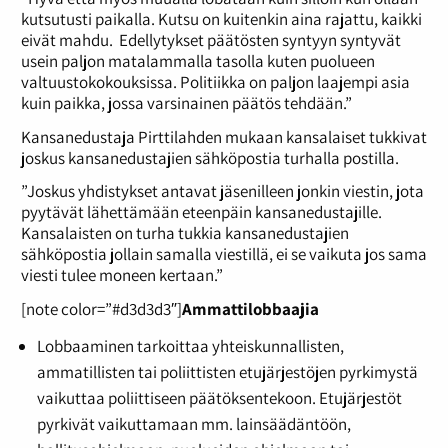
kutsutusti paikalla. Kutsu on kuitenkin aina rajattu, kaikki
eivät mahdu. Edellytykset päätösten syntyyn syntyvät
usein paljon matalammalla tasolla kuten puolueen
valtuustokokouksissa. Politiikka on paljon laajempi asia
kuin paikka, jossa varsinainen päätös tehdään.”
Kansanedustaja Pirttilahden mukaan kansalaiset tukkivat
joskus kansanedustajien sähköpostia turhalla postilla.
”Joskus yhdistykset antavat jäsenilleen jonkin viestin, jota
pyytävät lähettämään eteenpäin kansanedustajille.
Kansalaisten on turha tukkia kansanedustajien
sähköpostia jollain samalla viestillä, ei se vaikuta jos sama
viesti tulee moneen kertaan.”
[note color=”#d3d3d3″]
Ammattilobbaajia
Lobbaaminen tarkoittaa yhteiskunnallisten,
ammatillisten tai poliittisten etujärjestöjen pyrkimystä
vaikuttaa poliittiseen päätöksentekoon. Etujärjestöt
pyrkivät vaikuttamaan mm. lainsäädäntöön,