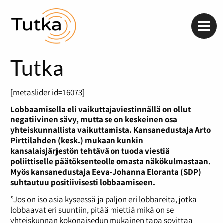
Valik
Tutka
[metaslider id=16073]
Lobbaamisella eli vaikuttajaviestinnällä on ollut
negatiivinen sävy, mutta se on keskeinen osa
yhteiskunnallista vaikuttamista. Kansanedustaja Arto
Pirttilahden (kesk.) mukaan kunkin
kansalaisjärjestön tehtävä on tuoda viestiä
poliittiselle päätöksenteolle omasta näkökulmastaan.
Myös kansanedustaja Eeva-Johanna Eloranta (SDP)
suhtautuu positiivisesti lobbaamiseen.
”Jos on iso asia kyseessä ja paljon eri lobbareita, jotka
lobbaavat eri suuntiin, pitää miettiä mikä on se
yhteiskunnan kokonaisedun mukainen tapa sovittaa