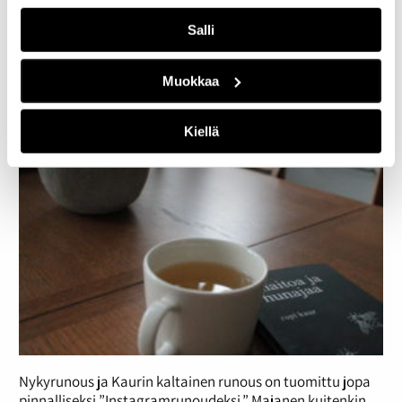
Näin hänen mukaansa parhaissa tapauksissa on myös
käynyt, mutta se osoittaa myös vähäistä arvostusta
Salli
kääntäjiä kohtaan.
”Monta kertaa kirja-arvosteluista huomaa, että kääntäjä
Muokkaa
on onnistunut työssään hyvin, kun häntä ei edes mainita.”
Kiellä
Nykyrunous ja Kaurin kaltainen runous on tuomittu jopa
pinnalliseksi ”Instagramrunoudeksi.” Majanen kuitenkin