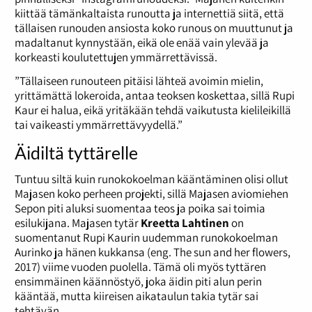
kiittää tämänkaltaista runoutta ja internettiä siitä, että
tällaisen runouden ansiosta koko runous on muuttunut ja
madaltanut kynnystään, eikä ole enää vain ylevää ja
korkeasti koulutettujen ymmärrettävissä.
”Tällaiseen runouteen pitäisi lähteä avoimin mielin,
yrittämättä lokeroida, antaa teoksen koskettaa, sillä Rupi
Kaur ei halua, eikä yritäkään tehdä vaikutusta kielileikillä
tai vaikeasti ymmärrettävyydellä.”
Äidiltä tyttärelle
Tuntuu siltä kuin runokokoelman kääntäminen olisi ollut
Majasen koko perheen projekti, sillä Majasen aviomiehen
Sepon piti aluksi suomentaa teos ja poika sai toimia
esilukijana. Majasen tytär
Kreetta Lahtinen
on
suomentanut Rupi Kaurin uudemman runokokoelman
Aurinko ja hänen kukkansa (eng. The sun and her flowers,
2017) viime vuoden puolella. Tämä oli myös tyttären
ensimmäinen käännöstyö, joka äidin piti alun perin
kääntää, mutta kiireisen aikataulun takia tytär sai
tehtävän.