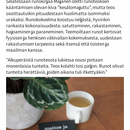
Selatessaan runokirjaa Majanen oletti runoteoksen
kääntämisen olevan kiva ”kesälomajuttu”, mutta teos
osoittautuikin pituudestaan huolimatta isommaksi
urakaksi. Runokokoelma koostuu neljästä, hyvinkin
rankasta kokonaisuudesta: satuttaminen, rakastaminen,
hajoaminen ja paraneminen. Teemoiltaan runot kertovat
fyysisen ja henkisen väkivallan kokemuksesta, uudestaan
rakastumisen tarpeesta sekä itsensä että toisten ja
maailman kanssa.
”Alkuperäistä runoteosta lukiessa nousi pintaan
monenlaisia tunteita. Teos kolahti tosi paljon. Runot olivat
tunteita herättäviä, joiden aikana tuli itkettyäkin.”