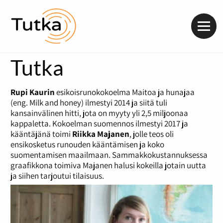
Valik
Tutka
Rupi Kaurin
esikoisrunokokoelma Maitoa ja hunajaa
(eng. Milk and honey) ilmestyi 2014 ja siitä tuli
kansainvälinen hitti, jota on myyty yli 2,5 miljoonaa
kappaletta. Kokoelman suomennos ilmestyi 2017 ja
kääntäjänä toimi
Riikka Majanen
, jolle teos oli
ensikosketus runouden kääntämisen ja koko
suomentamisen maailmaan. Sammakkokustannuksessa
graafikkona toimiva Majanen halusi kokeilla jotain uutta
ja siihen tarjoutui tilaisuus.