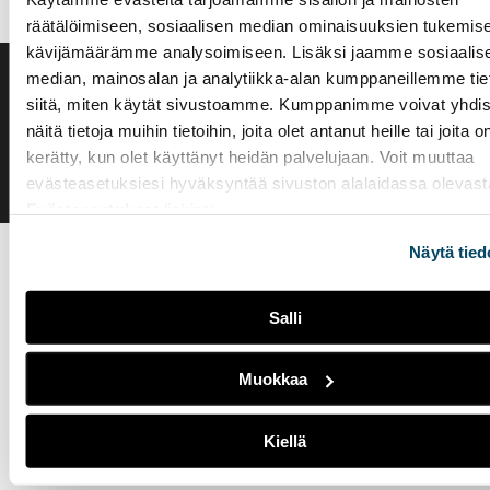
räätälöimiseen, sosiaalisen median ominaisuuksien tukemise
kävijämäärämme analysoimiseen. Lisäksi jaamme sosiaalis
median, mainosalan ja analytiikka-alan kumppaneillemme tie
Saavutettavuusseloste
siitä, miten käytät sivustoamme. Kumppanimme voivat yhdis
Evästeasetukset
näitä tietoja muihin tietoihin, joita olet antanut heille tai joita o
kerätty, kun olet käyttänyt heidän palvelujaan. Voit muuttaa
evästeasetuksiesi hyväksyntää sivuston alalaidassa olevast
Evästeasetukset
linkistä.
Näytä tied
Salli
Muokkaa
Kiellä