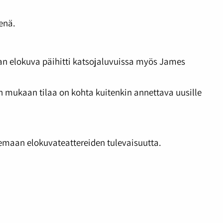
enä.
kaan elokuva päihitti katsojaluvuissa myös James
n mukaan tilaa on kohta kuitenkin annettava uusille
emaan elokuvateattereiden tulevaisuutta.