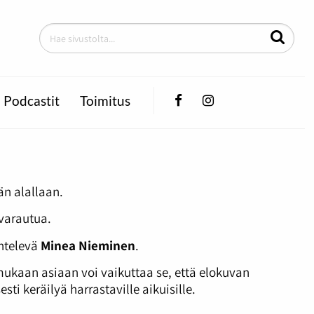
Facebook
Instagram
Podcastit
Toimitus
än alallaan.
varautua.
entelevä
Minea Nieminen
.
mukaan asiaan voi vaikuttaa se, että elokuvan
ti keräilyä harrastaville aikuisille.