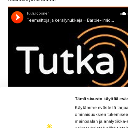
Tämä sivusto käyttää eväs
Käytämme evästeitä tarjoa
ominaisuuksien tukemisee
mainosalan ja analytiikka