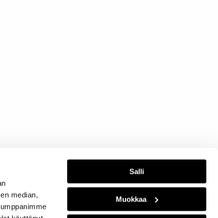
Salli
an
sen median,
Muokkaa
. Kumppanimme