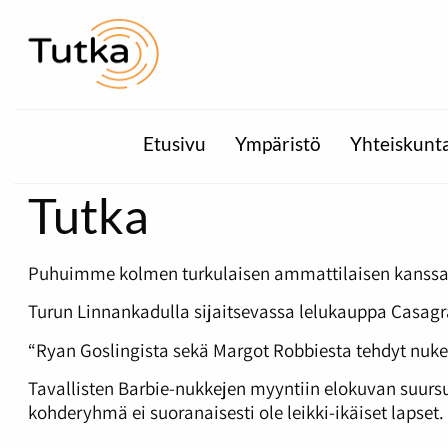
Etusivu
Ympäristö
Yhteiskunt
Tutka
Puhuimme kolmen turkulaisen ammattilaisen kanssa si
Turun Linnankadulla sijaitsevassa lelukauppa Casag
“Ryan Goslingista sekä Margot Robbiesta tehdyt nuket
Tavallisten Barbie-nukkejen myyntiin elokuvan suursu
kohderyhmä ei suoranaisesti ole leikki-ikäiset lapset. 