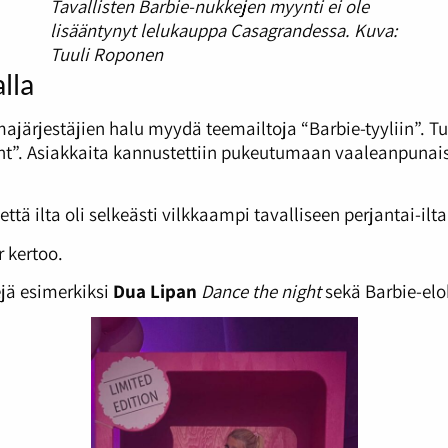
Tavallisten Barbie-nukkejen myynti ei ole
lisääntynyt lelukauppa Casagrandessa. Kuva:
Tuuli Roponen
lla
ärjestäjien halu myydä teemailtoja “Barbie-tyyliin”. Tu
ght”. Asiakkaita kannustettiin pukeutumaan vaaleanpuna
että ilta oli selkeästi vilkkaampi tavalliseen perjantai-il
r kertoo.
ejä esimerkiksi
Dua Lipan
Dance the night
sekä Barbie-elo