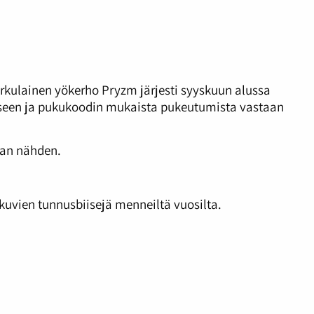
rkulainen yökerho Pryzm järjesti syyskuun alussa
iseen ja pukukoodin mukaista pukeutumista vastaan
taan nähden.
kuvien tunnusbiisejä menneiltä vuosilta.