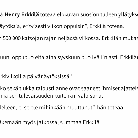
jä
Henry Erkkilä
toteaa elokuvan suosion tulleen yllätyks
töksiä, erityisesti viikonloppuisin”, Erkkilä toteaa.
san 500 000 katsojan rajan neljässä viikossa. Erkkilän mu
uun loppupuolelta aina syyskuun puoliväliin asti. Erkkilä
arkiviikoilla päivänäytöksissä.”
o sekä tiukka taloustilanne ovat saaneet ihmiset ajattel
an ja sen tulevaisuuden kuitenkin valoisana.
delleen, ei se ole mihinkään muuttunut”, hän toteaa.
 näkemään myös jatkossa, summaa Erkkilä.