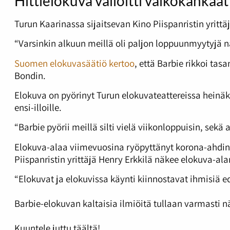
Hittielokuva valloitti valkokankaat
Turun Kaarinassa sijaitsevan Kino Piispanristin yrittä
“Varsinkin alkuun meillä oli paljon loppuunmyytyjä näy
Suomen elokuvasäätiö kertoo
, että Barbie rikkoi ta
Bondin.
Elokuva on pyörinyt Turun elokuvateattereissa heinäk
ensi-illoille.
“Barbie pyörii meillä silti vielä viikonloppuisin, sekä 
Elokuva-alaa viimevuosina ryöpyttänyt korona-ahdink
Piispanristin yrittäjä Henry Erkkilä näkee elokuva-al
“Elokuvat ja elokuvissa käynti kiinnostavat ihmisiä e
Barbie-elokuvan kaltaisia ilmiöitä tullaan varmasti
Kuuntele juttu täältä!