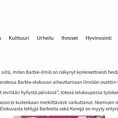
a
Kulttuuri
Urheilu
Ihmiset
Hyvinvointi
itä, miten Barbie-ilmiö on näkynyt konkreettisesti heid
randessa Barbie-elokuvan aiheuttamaan ilmiöön osattiin 
 revitään hyllystä päivässä”, toteaa lelukaupassa työsk
osio ei kuitenkaan merkittävästi vaikuttanut. Niemisen 
Elokuvasta tehtyjä Barbieita sekä Kenejä on myyty erityises