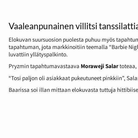
Vaaleanpunainen villitsi tanssilattia
Elokuvan suursuosion puolesta puhuu myös tapahtumaj
tapahtuman, jota markkinoitiin teemalla “Barbie Ni
luvattiin yllätyspalkinto.
Pryzmin tapahtumavastaava
Moraweji Salar
toteaa, 
“Tosi paljon oli asiakkaat pukeutuneet pinkkiin”, Sala
Baarissa soi illan mittaan elokuvasta tuttuja hittibiis