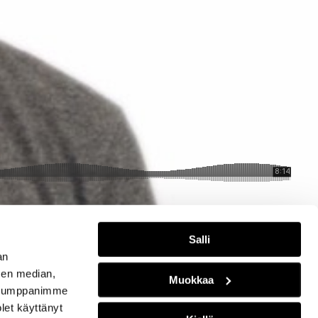
Salli
an
sen median,
Muokkaa
. Kumppanimme
olet käyttänyt