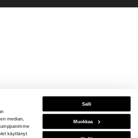
Salli
an
sen median,
Muokkaa
. Kumppanimme
olet käyttänyt