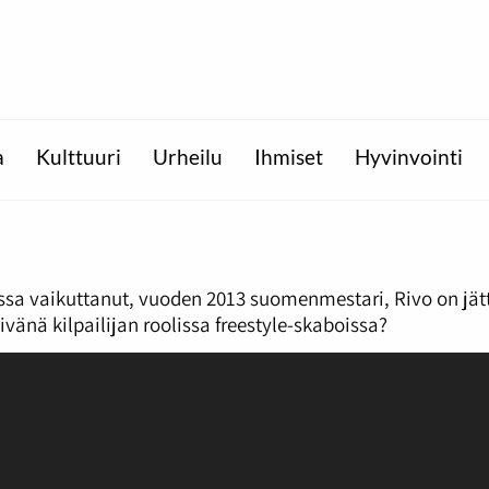
a
Kulttuuri
Urheilu
Ihmiset
Hyvinvointi
issa vaikuttanut, vuoden 2013 suomenmestari, Rivo on jä
vänä kilpailijan roolissa freestyle-skaboissa?