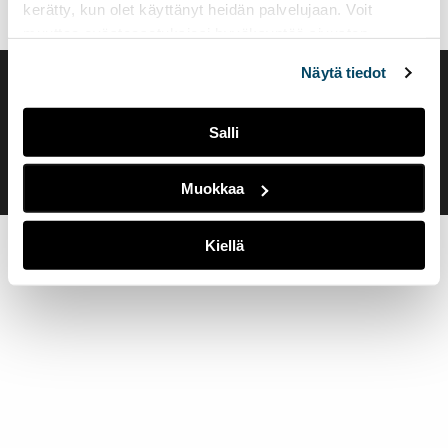
kerätty, kun olet käyttänyt heidän palvelujaan. Voit
muuttaa evästeasetuksiesi hyväksyntää sivuston
alalaidassa olevasta
Evästeasetukset
linkistä.
Näytä tiedot
Saavutettavuusseloste
Evästeasetukset
Salli
Muokkaa
Kiellä