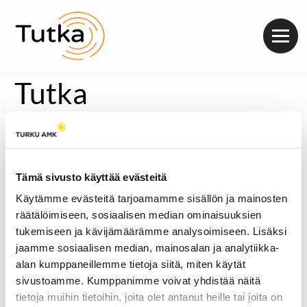
Valik
Tutka
[metaslider id=21829]
Netin urheilujournalismin pelikentille on viime
vuosina noussut monia uusia tulokkaita. Debytantin
Tämä sivusto käyttää evästeitä
tilanne ei ole helppo. Jopa jääkiekkojournalismin
kulttipelaajaksi kohonneen sivuston ura voisi jäädä
Käytämme evästeitä tarjoamamme sisällön ja mainosten
lyhyeksi, jos se alkaisi vasta nyt. Sisäpiirin kontaktit ja
räätälöimiseen, sosiaalisen median ominaisuuksien
riittävän rajattu kohdeyleisö ovat mediatutkijan
tukemiseen ja kävijämäärämme analysoimiseen. Lisäksi
mukaan tärkeitä tekijöitä menestyvän
jaamme sosiaalisen median, mainosalan ja analytiikka-
urheilusivuston taustalla.
alan kumppaneillemme tietoja siitä, miten käytät
Äänitoistin
sivustoamme. Kumppanimme voivat yhdistää näitä
00:00
00:00
tietoja muihin tietoihin, joita olet antanut heille tai joita on