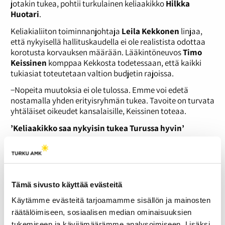
jotakin tukea, pohtii turkulainen keliaakikko
Hilkka
Huotari
.
Keliakialiiton toiminnanjohtaja
Leila Kekkonen
linjaa,
että nykyisellä hallituskaudella ei ole realistista odottaa
korotusta korvauksen määrään. Lääkintöneuvos
Timo
Keissinen
komppaa Kekkosta todetessaan, että kaikki
tukiasiat toteutetaan valtion budjetin rajoissa.
−Nopeita muutoksia ei ole tulossa. Emme voi edetä
nostamalla yhden erityisryhmän tukea. Tavoite on turvata
yhtäläiset oikeudet kansalaisille, Keissinen toteaa.
’Keliaakikko saa nykyisin tukea Turussa hyvin’
Turun seudun keliakiayhdistys toimii aktiivisesti
jäsentensä keskuudessa:
−Meillä on paljon perheille ja nuorille aikuisille suunnattuja
tapahtumia, esimerkiksi virkistysmatkoja ja sieniretkiä,
Tämä sivusto käyttää evästeitä
kiteyttää Keliakialiiton asiantuntija
Miska Keskinen
.
Käytämme evästeitä tarjoamamme sisällön ja mainosten
Virkistyksen lisäksi yhdistys tarjoaa muun muassa
räätälöimiseen, sosiaalisen median ominaisuuksien
jäseniltoja, luentoja ja vertaistukea.
tukemiseen ja kävijämäärämme analysoimiseen. Lisäksi