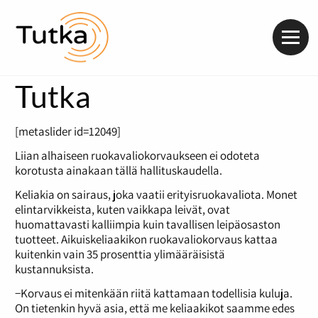
Valik
Tutka
[metaslider id=12049]
Liian alhaiseen ruokavaliokorvaukseen ei odoteta
korotusta ainakaan tällä hallituskaudella.
Keliakia on sairaus, joka vaatii erityisruokavaliota. Monet
elintarvikkeista, kuten vaikkapa leivät, ovat
huomattavasti kalliimpia kuin tavallisen leipäosaston
tuotteet. Aikuiskeliaakikon ruokavaliokorvaus kattaa
kuitenkin vain 35 prosenttia ylimääräisistä
kustannuksista.
−Korvaus ei mitenkään riitä kattamaan todellisia kuluja.
On tietenkin hyvä asia, että me keliaakikot saamme edes