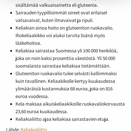
sisältämää valkuaisainetta eli gluteenia.
Sairauden tyypillisimmät oireet ovat erilaiset
vatsavaivat, kuten ilmavaivat ja ripuli.
Keliakian ainoa hoito on gluteeniton ruokavalio.
Ihokeliaakikko voi aluksi tarvita lisänä myös
lääkehoitoa.
Keliakiaa sairastaa Suomessa yli 100 000 henkilöä,
joka on noin kaksi prosenttia väestöstä. Yli 50 000
suomalaista sairastaa keliakiaa tietämättään.
Gluteeniton ruokavalio tulee selvästi kalliimmaksi
kuin tavallinen. Keliaakikolle kertyy kuukaudessa
ylimääräisiä kustannuksia 68 euroa, joka on 816
euroa vuodessa.
Kela maksaa aikuiskeliaakikoille ruokavaliokorvausta
23,60 euroa kuukaudessa.
Keliakialiitto ajaa keliakiaa sairastavien etuja.
Lähde:
Keliakialiitto