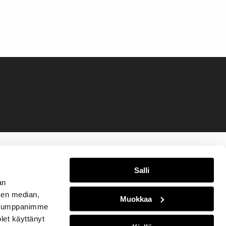
Salli
an
sen median,
Muokkaa
. Kumppanimme
olet käyttänyt