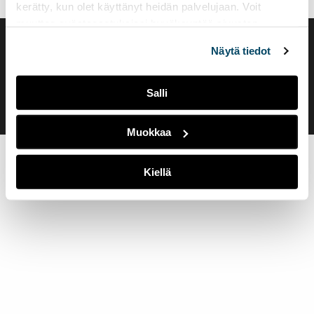
kerätty, kun olet käyttänyt heidän palvelujaan. Voit
muuttaa evästeasetuksiesi hyväksyntää sivuston
alalaidassa olevasta
Evästeasetukset
linkistä.
Saavutettavuusseloste
Näytä tiedot
Evästeasetukset
Salli
Muokkaa
Kiellä