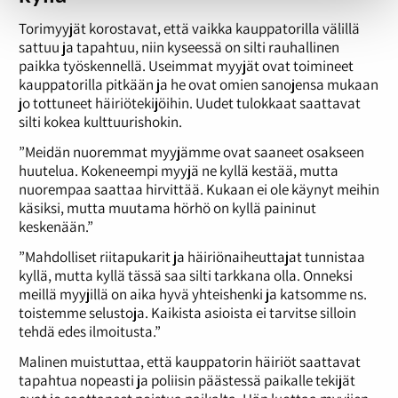
Torimyyjät korostavat, että vaikka kauppatorilla välillä
sattuu ja tapahtuu, niin kyseessä on silti rauhallinen
paikka työskennellä. Useimmat myyjät ovat toimineet
kauppatorilla pitkään ja he ovat omien sanojensa mukaan
jo tottuneet häiriötekijöihin. Uudet tulokkaat saattavat
silti kokea kulttuurishokin.
”Meidän nuoremmat myyjämme ovat saaneet osakseen
huutelua. Kokeneempi myyjä ne kyllä kestää, mutta
nuorempaa saattaa hirvittää. Kukaan ei ole käynyt meihin
käsiksi, mutta muutama hörhö on kyllä paininut
keskenään.”
”Mahdolliset riitapukarit ja häiriönaiheuttajat tunnistaa
kyllä, mutta kyllä tässä saa silti tarkkana olla. Onneksi
meillä myyjillä on aika hyvä yhteishenki ja katsomme ns.
toistemme selustoja. Kaikista asioista ei tarvitse silloin
tehdä edes ilmoitusta.”
Malinen muistuttaa, että kauppatorin häiriöt saattavat
tapahtua nopeasti ja poliisin päästessä paikalle tekijät