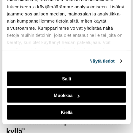
tukemiseen ja kävijämäärämme analysoimiseen. Lisäksi
jaamme sosiaalisen median, mainosalan ja analytiikka-
alan kumppaneillemme tietoja siitä, miten käytät
sivustoamme. Kumppanimme voivat yhdistää näitä
tietoja muihin tietoihin, joita olet antanut heille tai joita on
kerätty, kun olet käyttänyt heidän palvelujaan. Voit
muuttaa evästeasetuksiesi hyväksyntää sivuston
alalaidassa olevasta
Evästeasetukset
linkistä.
Näytä tiedot
Salli
Muokkaa
Esillä olevat tuotteet altistavat torimyyjät näpistelylle.
Kiellä
”Mahdolliset
riitapukarit tunnistaa
kyllä”