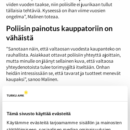
viiden vuoden taakse, niin poliisille ei juurikaan tullut
tällaisia tehtäviä. Kyseessä on ihan viime vuosien
ongelma”, Malinen toteaa.
Poliisin painotus kauppatoriin on
vähäistä
”Sanotaan näin, että valtaosan vuodesta kaupanteko on
rauhallista. Asiakkaat ottavat poliisiin yhteyttä ajoittain,
mutta minulle on jäänyt sellainen kuva, että valtaosa
yhteydenotoista tulee torimyyjiltä itseltään. Onhan
heidän intressissään se, että tavarat ja tuotteet menevät
kaupaksi”, sanoo Malinen.
Malisen mukaan poliisilla ei ole kauppatoriin suurta
painotusta erityisesti torimyyntien aikaan. Poliisin
tehtävät ovat kaikkein vähäisimmillään juuri
aamuseitsemän ja iltapäiväyhden välillä.
Tämä sivusto käyttää evästeitä
”Me liikumme silloin aktiivisesti muun muassa
Kävelykadulla ja jokirannassa, mutta niihin painottuvat
Käytämme evästeitä tarjoamamme sisällön ja mainosten
tehtävät ovat erilaisia kuin toriin painottuvat.”
räätälöimiseen, sosiaalisen median ominaisuuksien