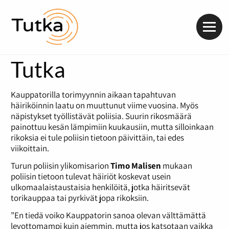
Valik
Tutka
Kauppatorilla torimyynnin aikaan tapahtuvan
häiriköinnin laatu on muuttunut viime vuosina. Myös
näpistykset työllistävät poliisia. Suurin rikosmäärä
painottuu kesän lämpimiin kuukausiin, mutta silloinkaan
rikoksia ei tule poliisin tietoon päivittäin, tai edes
viikoittain.
Turun poliisin ylikomisarion
Timo Malisen
mukaan
poliisin tietoon tulevat häiriöt koskevat usein
ulkomaalaistaustaisia henkilöitä, jotka häiritsevät
torikauppaa tai pyrkivät jopa rikoksiin.
”En tiedä voiko Kauppatorin sanoa olevan välttämättä
levottomampi kuin aiemmin, mutta jos katsotaan vaikka