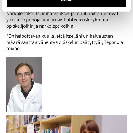
aikana.
Narkoleptikoilla unihalvaukset ja muut unihäiriöt ovat
yleisiä. Teponoja kuuluu siis kahteen riskiryhmään,
opiskelijoihin ja narkoleptikoihin.
”On helpottavaa kuulla, että itselläni unihalvausten
määrä saattaa vähentyä opiskelun päätyttyä”, Teponoja
toivoo.