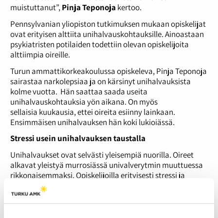
muistuttanut”,
Pinja Teponoja
kertoo.
Pennsylvanian yliopiston tutkimuksen mukaan opiskelijat
ovat erityisen alttiita unihalvauskohtauksille. Ainoastaan
psykiatristen potilaiden todettiin olevan opiskelijoita
alttiimpia oireille.
Turun ammattikorkeakoulussa opiskeleva, Pinja Teponoja
sairastaa narkolepsiaa ja on kärsinyt unihalvauksista
kolme vuotta. Hän saattaa saada useita
unihalvauskohtauksia yön aikana. On myös
sellaisia kuukausia, ettei oireita esiinny lainkaan.
Ensimmäisen unihalvauksen hän koki lukioiässä.
Stressi usein unihalvauksen taustalla
Unihalvaukset ovat selvästi yleisempiä nuorilla. Oireet
alkavat yleistyä murrosiässä univalverytmin muuttuessa
rikkonaisemmaksi. Opiskelijoilla erityisesti stressi ja
epäsäännöllinen univalverytmi lisäävät unihalvauksen
riskiä.
”Opiskelijoista osa on vahvasti iltavirkkuja, jolloin