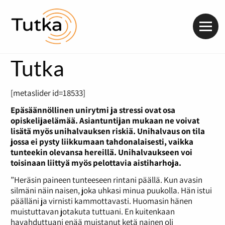
Valik
Tutka
[metaslider id=18533]
Epäsäännöllinen unirytmi ja stressi ovat osa
opiskelijaelämää. Asiantuntijan mukaan ne voivat
lisätä myös unihalvauksen riskiä. Unihalvaus on tila
jossa ei pysty liikkumaan tahdonalaisesti, vaikka
tunteekin olevansa hereillä. Unihalvaukseen voi
toisinaan liittyä myös pelottavia aistiharhoja.
”Heräsin paineen tunteeseen rintani päällä. Kun avasin
silmäni näin naisen, joka uhkasi minua puukolla. Hän istui
päälläni ja virnisti kammottavasti. Huomasin hänen
muistuttavan jotakuta tuttuani. En kuitenkaan
havahduttuani enää muistanut ketä nainen oli