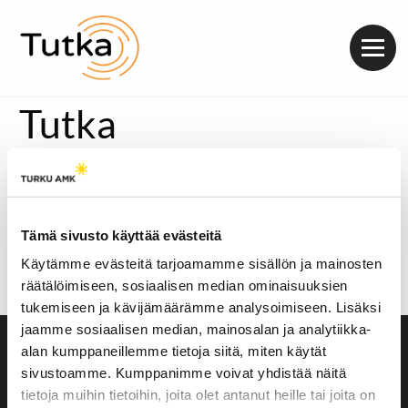
Valik
Tutka
[metaslider id=25297]
Niku Hinkka haluaa parantaa maailmaa halaamalla.
Hänen perustamansa halaajat.fi-sivusto tarjoaa
Tämä sivusto käyttää evästeitä
ystävyys- ja läheisyyspalveluita koskettelua
kaipaaville.
Käytämme evästeitä tarjoamamme sisällön ja mainosten
Äänitoistin
räätälöimiseen, sosiaalisen median ominaisuuksien
00:00
00:00
tukemiseen ja kävijämäärämme analysoimiseen. Lisäksi
jaamme sosiaalisen median, mainosalan ja analytiikka-
alan kumppaneillemme tietoja siitä, miten käytät
Saavutettavuusseloste
sivustoamme. Kumppanimme voivat yhdistää näitä
Evästeasetukset
tietoja muihin tietoihin, joita olet antanut heille tai joita on