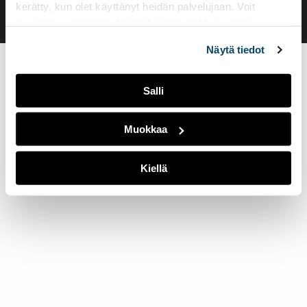
kerätty, kun olet käyttänyt heidän palvelujaan. Voit
muuttaa evästeasetuksiesi hyväksyntää sivuston
alalaidassa olevasta
Evästeasetukset
linkistä.
Näytä tiedot
Salli
Muokkaa
Kiellä